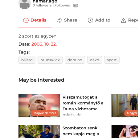
hamar.ago
0 followers |
Followed:
Details
Share
Add to
Rep
2 sport az egyben!
Date:
2006. 10. 22.
Tags:
biliárd
brunswick
domino
dákó
sport
May be interested
Visszamutogat a
román kormányfő a
Duna vízhozama
Magyar Nemzet
Magyar
miatt, de
Csernavodára
tervet eszeltek ki
Szombaton senki
Műszaki megoldást
nem kapja meg a
találtak a Duna