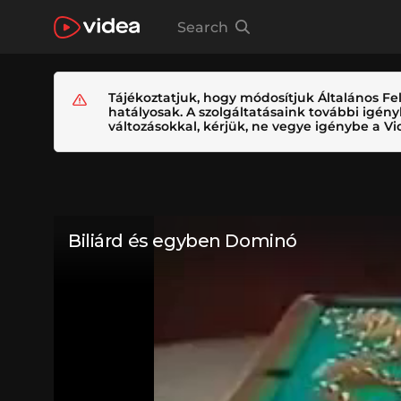
Search
Tájékoztatjuk, hogy módosítjuk Általános Fel
hatályosak. A szolgáltatásaink további igé
változásokkal, kérjük, ne vegye igénybe a Vid