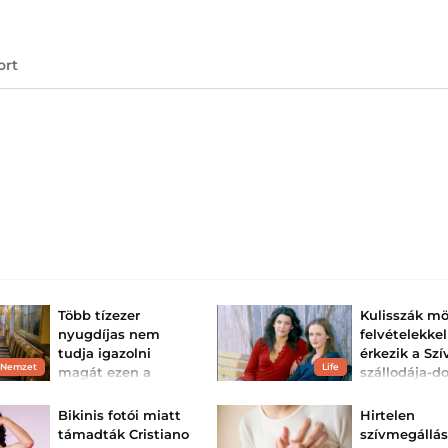
ort
Több tízezer
Kulisszák mö
nyugdíjas nem
felvételekkel
tudja igazolni
érkezik a Szí
 Nemzet
Life
magát ezen a
szállodája-d
héten a kormány
soha nem lát
miatt?
jelenetek és v
Bikinis fotói miatt
Hirtelen
A Belügyminisztérium
Soha nem látott 
támadták Cristiano
szívmegállás
részletes tájékoztatást
és visszaemlékez