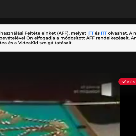
használási Feltételeinket (ÁFF), melyet
ITT
és
ITT
olvashat. A m
nybevételével Ön elfogadja a módosított ÁFF rendelkezéseit.
ea és a VideaKid szolgáltatásait.