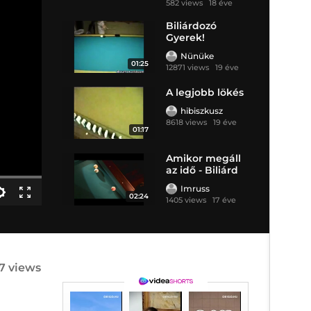
582 views
18 éve
Biliárdozó
Gyerek!
Hihetetlen!
Nünüke
01:25
12871 views
19 éve
A legjobb lökés
hibiszkusz
8618 views
19 éve
01:17
Amikor megáll
az idő - Biliárd
Imruss
02:24
1405 views
17 éve
47 views