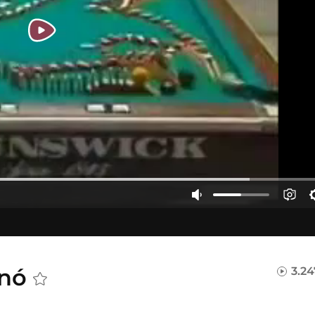
inó
3.2