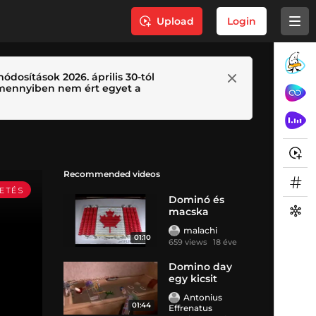
Upload
Login
ódosítások 2026. április 30-tól
 Amennyiben nem ért egyet a
Recommended videos
Dominó és
macska
malachi
01:10
659 views
18 éve
Domino day
egy kicsit
másképp
Antonius
01:44
Effrenatus