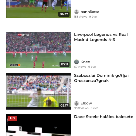
bannikosa
06:37
158 views
9 éve
Liverpool Legends vs Real
Madrid Legends 4-3
Knee
05:11
67 views
9 éve
Szoboszlai Dominik go?ljai
Oroszorsza?gnak
Elbow
02:17
9531 views
9 éve
Dave Steele halálos balesete
HD