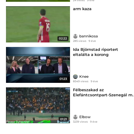
24 views
9 éve
arm kaza
bannikosa
02:22
285 views
9 éve
Ida Björnstad riportert
eltalálta a korong
Knee
01:23
8549 views
9 éve
Félbeszakad az
Elefántcsontpart-Szenegál m.
Elbow
01:21
3239 views
9 éve