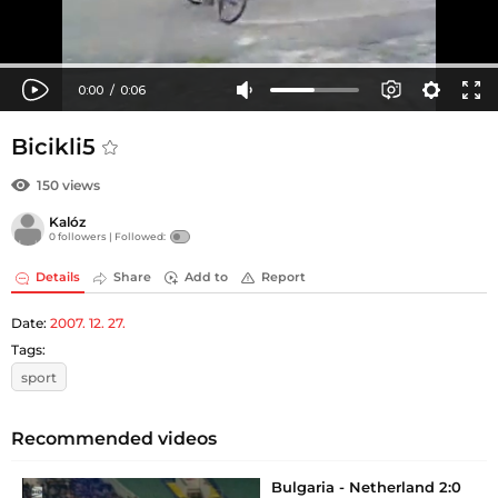
Bicikli5
150 views
Kalóz
0 followers |
Followed:
Details
Share
Add to
Report
Date:
2007. 12. 27.
Tags:
sport
Recommended videos
Bulgaria - Netherland 2:0