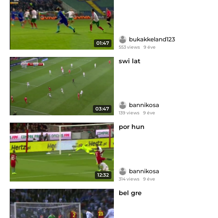
bukakkeland123
01:47
553 views
9 éve
swi lat
bannikosa
03:47
139 views
9 éve
por hun
bannikosa
12:32
314 views
9 éve
bel gre