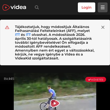
Login
Tájékoztatjuk, hogy módosítjuk Általános
Felhasználási Feltételeinket (ÁFF), melyet
ITT
és
ITT
olvashat. A módosítások 2026.
április 30-tól hatályosak. A szolgáltatásaink
további igénybevételével Ön elfogadja a
módosított ÁFF rendelkezéseit.
Amennyiben nem ért egyet a változásokkal,
kérjük, ne vegye igénybe a Videa és a
VideaKid szolgáltatásait.