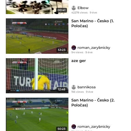
Elbow
00:41
42278 views
9 éve
San Marino - Česko (1.
Poločas)
roman_zarybnicky
53:23
94 views
9 éve
aze ger
bannikosa
12:48
156 views
9 éve
San Marino - Česko (2.
Poločas)
roman_zarybnicky
50:23