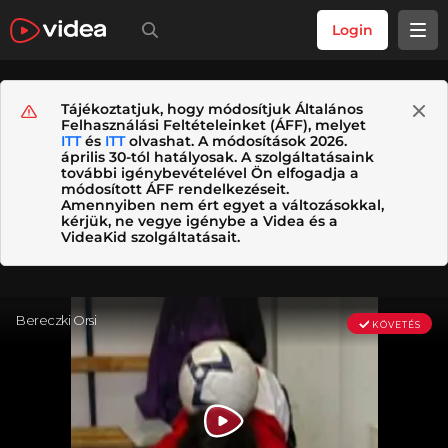
Login
Tájékoztatjuk, hogy módosítjuk Általános
Felhasználási Feltételeinket (ÁFF), melyet
ITT
és
ITT
olvashat. A módosítások 2026.
április 30-tól hatályosak. A szolgáltatásaink
további igénybevételével Ön elfogadja a
módosított ÁFF rendelkezéseit.
Amennyiben nem ért egyet a változásokkal,
kérjük, ne vegye igénybe a Videa és a
VideaKid szolgáltatásait.