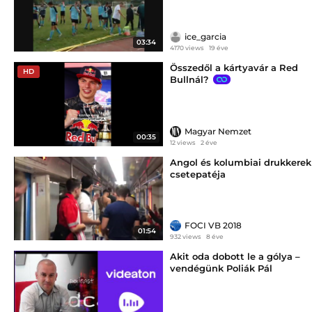
ice_garcia
03:34
4170 views
19 éve
Összedől a kártyavár a Red
HD
Bullnál?
Magyar Nemzet
00:35
12 views
2 éve
Angol és kolumbiai drukkerek
csetepatéja
FOCI VB 2018
01:54
932 views
8 éve
Akit oda dobott le a gólya –
vendégünk Poliák Pál