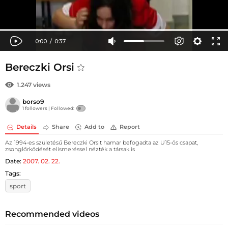
Bereczki Orsi
1.247 views
borso9
1 followers |
Followed:
Details
Share
Add to
Report
Az 1994-es születésű Bereczki Orsit hamar befogadta az U15-ös csapat,
zsonglőrködését elismeréssel nézték a társak is
Date:
2007. 02. 22.
Tags:
sport
Recommended videos