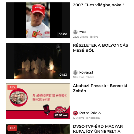
2007 F1-es világbajnoka!!
zsuu
03:06
2329 views
18 éve
RÉSZLETEK A BOLYONGÁS
MESÉIBŐL
kovács1
01:53
81 views
15 éve
Abaházi Presszó - Bereczki
HD
Zoltán
Retro Rádió
01:01:44
12 views
11 hónapja
DVSC-TVP-ÉRD MAGYAR
HD
KUPA, ÍGY ÜNNEPELT A