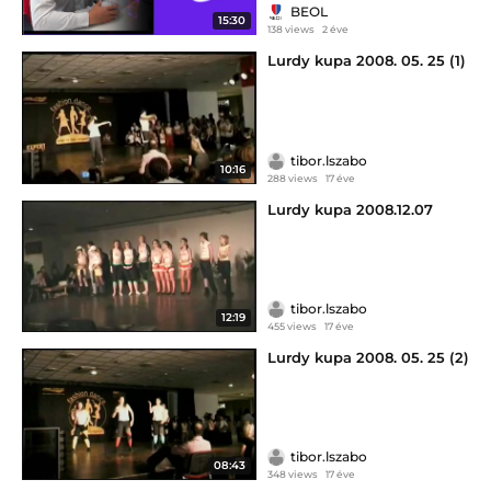
BEOL
15:30
138 views
2 éve
Lurdy kupa 2008. 05. 25 (1)
tibor.lszabo
10:16
288 views
17 éve
Lurdy kupa 2008.12.07
tibor.lszabo
12:19
455 views
17 éve
Lurdy kupa 2008. 05. 25 (2)
tibor.lszabo
08:43
348 views
17 éve