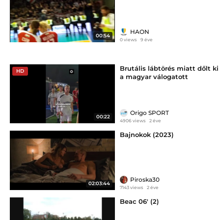
TÁBOR ÉS A CSAPAT
HAON
00:54
0 views
9 éve
Brutális lábtörés miatt dőlt ki
HD
a magyar válogatott
csapatkapitánya
Origo SPORT
00:22
4906 views
2 éve
Bajnokok (2023)
Piroska30
02:03:44
7143 views
2 éve
Beac 06' (2)