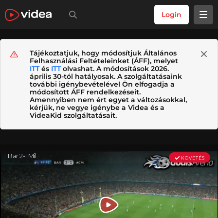
Login
Tájékoztatjuk, hogy módosítjuk Általános
Felhasználási Feltételeinket (ÁFF), melyet
ITT
és
ITT
olvashat. A módosítások 2026.
április 30-tól hatályosak. A szolgáltatásaink
további igénybevételével Ön elfogadja a
módosított ÁFF rendelkezéseit.
Amennyiben nem ért egyet a változásokkal,
kérjük, ne vegye igénybe a Videa és a
VideaKid szolgáltatásait.