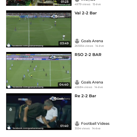
01:23
4979 views
15 éve
Val 2-2 Bar
Goals Arena
03:49
265554 views
14 éve
RSO 2-2 BAR
Goals Arena
04:40
45684 views
14 éve
Re 2-2 Bar
Football Videas
01:40
3554 views
14 éve