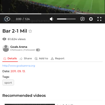
Bar 2-1 Mil
61.624 views
Goals Arena
0 followers |
Followed:
Details
Share
Add to
Report
http://www.goalsarena.org
Date:
2011. 09. 13.
Tags:
sport
Recommended videos