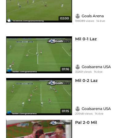
Goals Arena
02:00
198089 views
14 éve
Mil 0-1 Laz
Goalsarena USA
01:16
31269 views
14 éve
Mil 0-2 Laz
Goalsarena USA
01:15
20548 views
14 éve
Pal 2-0 Mil