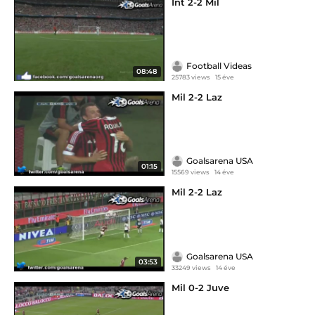
Int 2-2 Mil
Football Videas
08:48
25783 views
15 éve
Mil 2-2 Laz
Goalsarena USA
01:15
15569 views
14 éve
Mil 2-2 Laz
Goalsarena USA
03:53
33249 views
14 éve
Mil 0-2 Juve