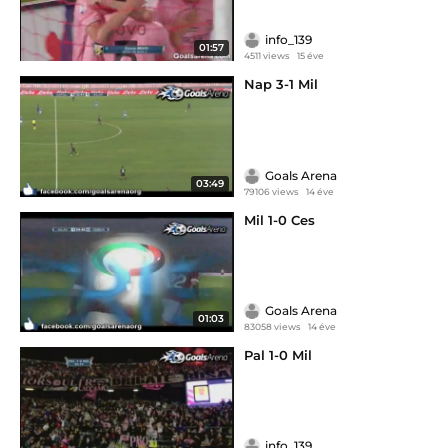
info_139
01:57
4511 views
15 éve
Nap 3-1 Mil
Goals Arena
03:49
79106 views
14 éve
Mil 1-0 Ces
Goals Arena
01:03
83058 views
14 éve
Pal 1-0 Mil
info_139