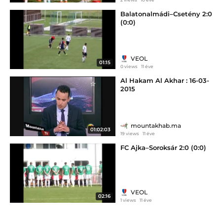
Balatonalmádi–Csetény 2:0
(0:0)
VEOL
01:15
0 views
11 éve
Al Hakam Al Akhar : 16-03-
2015
mountakhab.ma
01:02:03
19 views
11 éve
FC Ajka–Soroksár 2:0 (0:0)
VEOL
02:16
1 views
11 éve