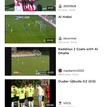
d1001928
01:31
57 views
11 éve
Al Habsi
slowriner
00:32
703 views
13 éve
Kaddioui 2 Goals with Al
Dhafra
naykarim2020
01:23
4695 views
11 éve
Dudar–Újbuda 0:2 (0:0)
VEOL
00:46
2 views
10 éve