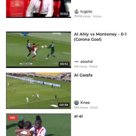
tvgolo
01:02
77478 views
14 éve
Al Ahly vs Monterrey - 0-1
(Corona Goal)
atsshd
00:12
219 views
13 éve
Al Garafa
Knee
00:39
599 views
9 éve
al-ei
HD