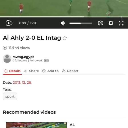
Al Ahly 2-0 EL Intag
11.944 views
rawag.egypt
0 followers |
Followed:
Details
Share
Add to
Report
Date:
2013. 12. 26.
Tags:
sport
Recommended videos
AL