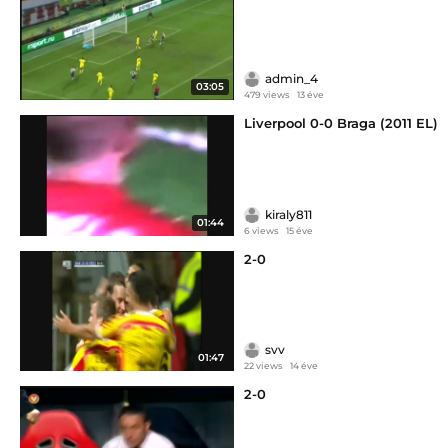
admin_4
03:05
479 views
13 éve
Liverpool 0-0 Braga (2011 EL)
kiraly811
01:44
6 views
15 éve
2-0
svv
01:47
22 views
14 éve
2-0