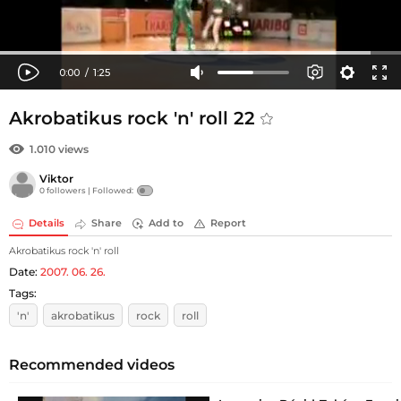
Akrobatikus rock 'n' roll 22
1.010 views
Viktor
0 followers |
Followed:
Details
Share
Add to
Report
Akrobatikus rock 'n' roll
Date:
2007. 06. 26.
Tags:
'n'
akrobatikus
rock
roll
Recommended videos