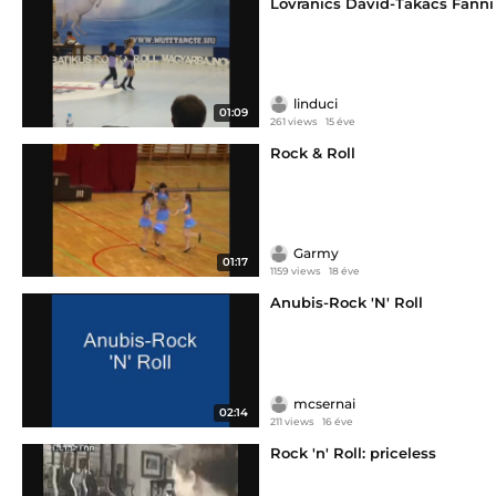
Lovranics Dávid-Takács Fanni
linduci
01:09
261 views
15 éve
Rock & Roll
Garmy
01:17
1159 views
18 éve
Anubis-Rock 'N' Roll
mcsernai
02:14
211 views
16 éve
Rock 'n' Roll: priceless