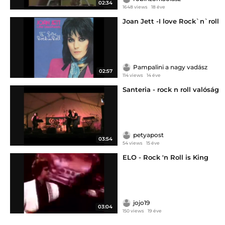
02:34
1648 views
18 éve
Joan Jett -I love Rock`n`roll
Pampalini a nagy vadász
02:57
114 views
14 éve
Santeria - rock n roll valóság
petyapost
03:54
54 views
15 éve
ELO - Rock 'n Roll is King
jojo19
03:04
150 views
19 éve