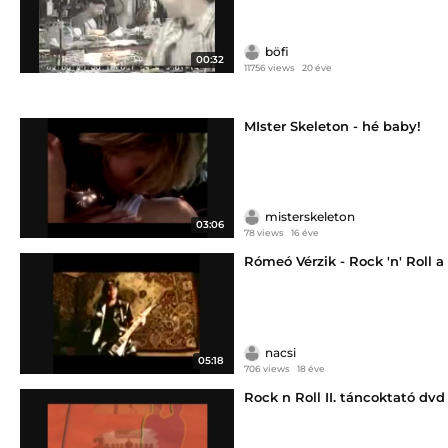
böfi
00:32
11756 views
20 éve
MIster Skeleton - hé baby!
misterskeleton
03:06
78 views
16 éve
Rómeó Vérzik - Rock 'n' Roll a
nacsi
05:18
706 views
18 éve
Rock n Roll II. táncoktató dvd