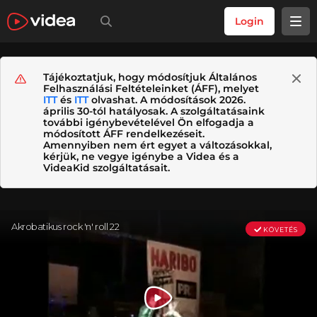
Login
Tájékoztatjuk, hogy módosítjuk Általános
Felhasználási Feltételeinket (ÁFF), melyet
ITT
és
ITT
olvashat. A módosítások 2026.
április 30-tól hatályosak. A szolgáltatásaink
további igénybevételével Ön elfogadja a
módosított ÁFF rendelkezéseit.
Amennyiben nem ért egyet a változásokkal,
kérjük, ne vegye igénybe a Videa és a
VideaKid szolgáltatásait.