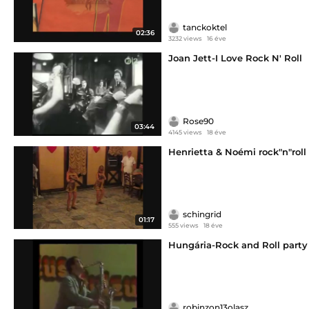
tanckoktel
02:36
3232 views
16 éve
Joan Jett-I Love Rock N' Roll
Rose90
03:44
4145 views
18 éve
Henrietta & Noémi rock"n"roll
schingrid
01:17
555 views
18 éve
Hungária-Rock and Roll party
robinzon13olasz