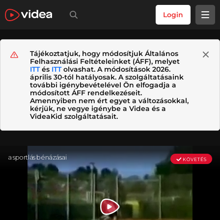
Login
Tájékoztatjuk, hogy módosítjuk Általános
Felhasználási Feltételeinket (ÁFF), melyet
ITT
és
ITT
olvashat. A módosítások 2026.
április 30-tól hatályosak. A szolgáltatásaink
további igénybevételével Ön elfogadja a
módosított ÁFF rendelkezéseit.
Amennyiben nem ért egyet a változásokkal,
kérjük, ne vegye igénybe a Videa és a
VideaKid szolgáltatásait.