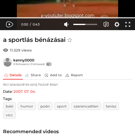
a sportlás bénázásai
11.529 views
kenny0000
0 followers |
Followed:
Details
Share
Add to
Report
léci szavazzál és szolj hozzá! köszi
Date:
2007. 07. 04.
Tags:
baki
humor
poén
sport
szerencsétlen
tenisz
vicc
Recommended videos