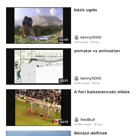
bázis ugrás
kenny0000
02:49
2127 views
19 éve
anmator vs animation
kenny0000
02:01
2458 views
19 éve
A foci balszerencsés oldala
RedBull
04:19
44784 views
19 éve
Bénázó delfinek