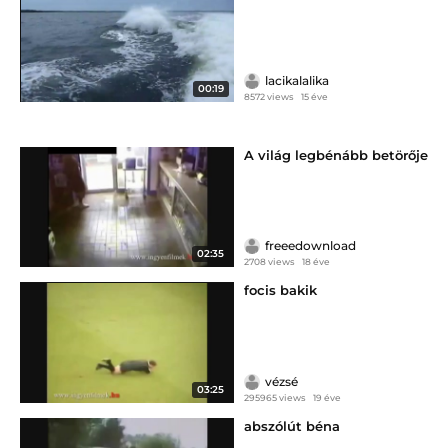
lacikalalika
00:19
8572 views
15 éve
A világ legbénább betörője
freeedownload
02:35
2708 views
18 éve
focis bakik
vézsé
03:25
295965 views
19 éve
abszólút béna