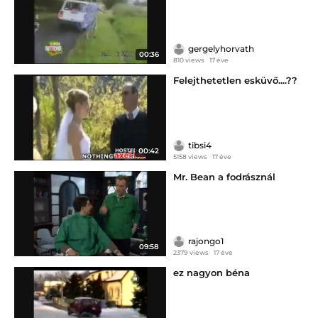
gergelyhorvath
00:36
810 views
17 éve
Felejthetetlen esküvő....??
tibsi4
00:42
5158 views
17 éve
Mr. Bean a fodrásznál
rajongo1
09:58
2379 views
17 éve
ez nagyon béna