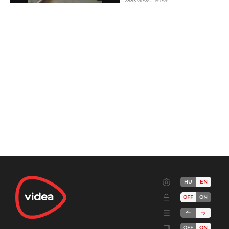
2883 views
19 éve
HU
EN
OFF
ON
OFF
ON