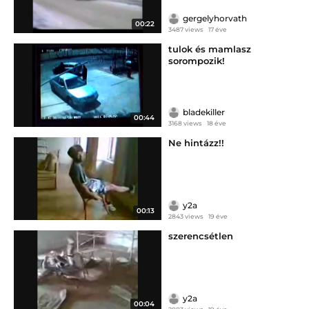
gergelyhorvath
00:22
3487 views
17 éve
tulok és mamlasz
sorompozik!
bladekiller
00:44
3168 views
18 éve
Ne hintázz!!
y2a
00:13
2843 views
19 éve
szerencsétlen
y2a
00:04