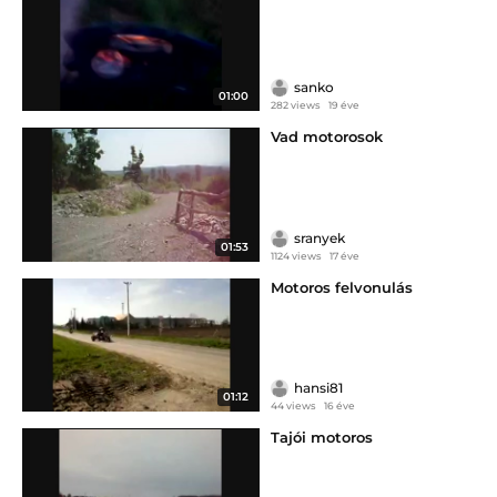
sanko
01:00
282 views
19 éve
Vad motorosok
sranyek
01:53
1124 views
17 éve
Motoros felvonulás
hansi81
01:12
44 views
16 éve
Tajói motoros