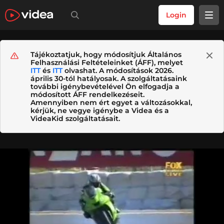
Login
Tájékoztatjuk, hogy módosítjuk Általános
Felhasználási Feltételeinket (ÁFF), melyet
ITT
és
ITT
olvashat. A módosítások 2026.
április 30-tól hatályosak. A szolgáltatásaink
további igénybevételével Ön elfogadja a
módosított ÁFF rendelkezéseit.
Amennyiben nem ért egyet a változásokkal,
kérjük, ne vegye igénybe a Videa és a
VideaKid szolgáltatásait.