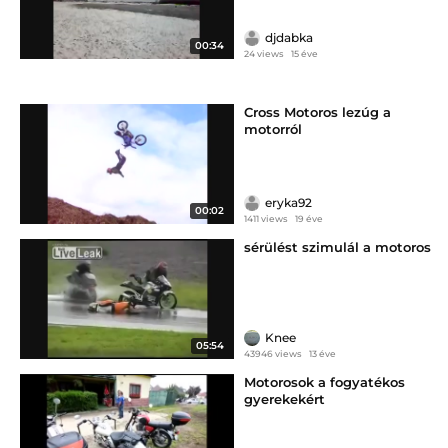
djdabka
00:34
24 views
15 éve
Cross Motoros lezúg a
motorról
eryka92
00:02
1411 views
19 éve
sérülést szimulál a motoros
Knee
05:54
43946 views
13 éve
Motorosok a fogyatékos
gyerekekért