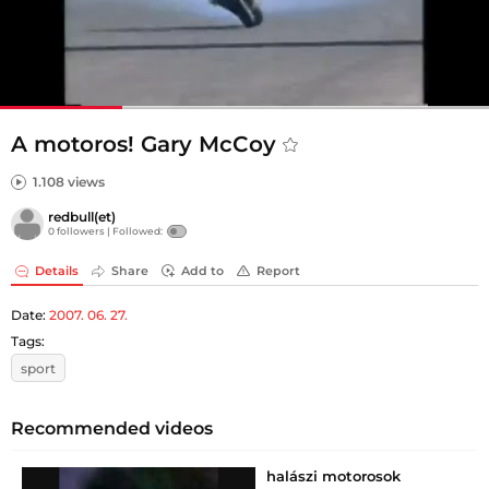
A motoros! Gary McCoy
1.108 views
redbull(et)
0 followers |
Followed:
Details
Share
Add to
Report
Date:
2007. 06. 27.
Tags:
sport
Recommended videos
halászi motorosok