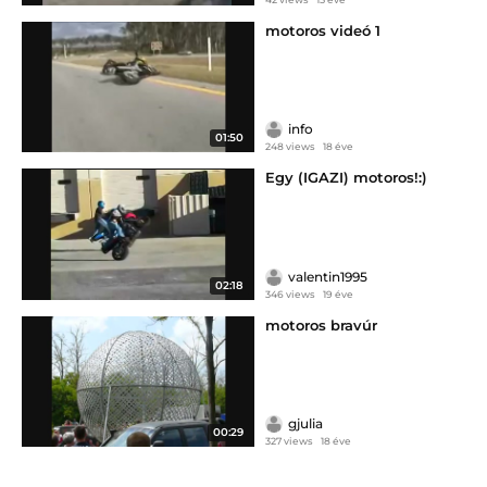
motoros videó 1
info
01:50
248 views
18 éve
Egy (IGAZI) motoros!:)
valentin1995
02:18
346 views
19 éve
motoros bravúr
gjulia
00:29
327 views
18 éve