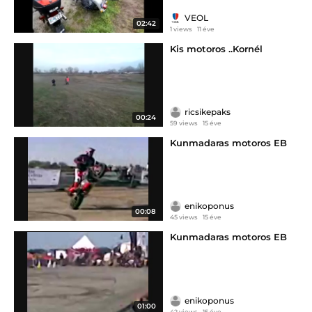
VEOL
02:42
1 views
11 éve
Kis motoros ..Kornél
ricsikepaks
00:24
59 views
15 éve
Kunmadaras motoros EB
enikoponus
00:08
45 views
15 éve
Kunmadaras motoros EB
enikoponus
01:00
42 views
15 éve