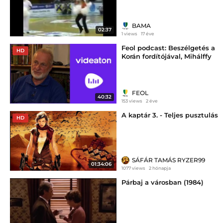
BAMA
02:37
1 views
17 éve
Feol podcast: Beszélgetés a
HD
Korán fordítójával, Mihálffy
Balázs sejkkel
FEOL
40:32
153 views
2 éve
A kaptár 3. - Teljes pusztulás
HD
SÁFÁR TAMÁS RYZER99
01:34:06
1077 views
2 hónapja
Párbaj a városban (1984)