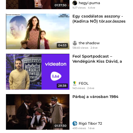
hegyi puma
01:37:30
927 views
4 éve
Egy csodálatos asszony -
(Kadin:a NŐ) tör.sor.összes
linkje
the shadow
04:53
13645 views
2 éve
Feol Sportpodcast –
Vendégünk Kiss Dávid, a
Hydro Fehérvár AV19
vezetőedzője
FEOL
28:38
143 views
2 éve
Párbaj a városban 1984
Rigó Tibor 72
01:37:30
495 views
1 éve