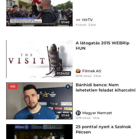
jelesre vizsgáztak
HírTV
01:40
5 views
2 éve
A látogatás 2015 WEBRip
HUN
Filmek Ati
01:34:02
2076 views
2 éve
Bánhidi bence: Nem
HD
lehetetlen feladat kiharcolni
a továbbjutást
Magyar Nemzet
01:45
1276 views
1 éve
25 ponttal nyert a Szolnok
Pécsen