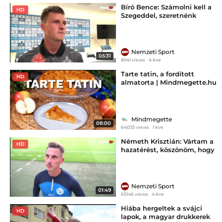
Bíró Bence: Számolni kell a
HD
Szegeddel, szeretnénk
feljutni
Nemzeti Sport
05:31
8541 views
4 éve
Tarte tatin, a fordított
HD
almatorta | Mindmegette.hu
Mindmegette
08:00
64033 views
1 éve
Németh Krisztián: Vártam a
HD
hazatérést, köszönöm, hogy
így fogadtak a szurkolók
Nemzeti Sport
01:49
65146 views
4 éve
Hiába hergeltek a svájci
HD
lapok, a magyar drukkerek