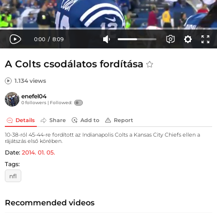
A Colts csodálatos fordítása
1.134 views
enefel04
0 followers |
Followed:
Details
Share
Add to
Report
10-38-ról 45-44-re fordított az Indianapolis Colts a Kansas City Chiefs ellen a
rájátszás első körében.
Date:
2014. 01. 05.
Tags:
nfl
Recommended videos