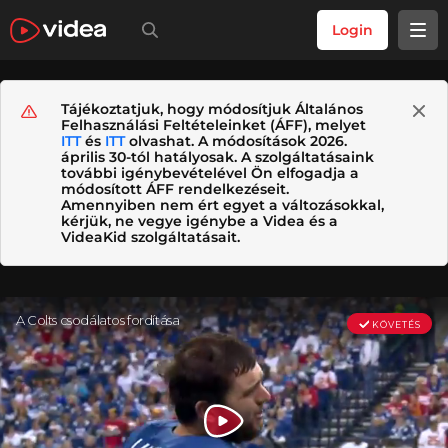
Login
Tájékoztatjuk, hogy módosítjuk Általános
Felhasználási Feltételeinket (ÁFF), melyet
ITT
és
ITT
olvashat. A módosítások 2026.
április 30-tól hatályosak. A szolgáltatásaink
további igénybevételével Ön elfogadja a
módosított ÁFF rendelkezéseit.
Amennyiben nem ért egyet a változásokkal,
kérjük, ne vegye igénybe a Videa és a
VideaKid szolgáltatásait.