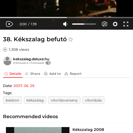
38. Kékszalag befutó
1.308 views
kekszalag.deluxe.hu
0 followers |
Followed:
Details
Share
Add to
Report
Date:
2007. 06. 29.
Tags:
balaton
kékszalag
vitorlásverseny
vitorlázás
Recommended videos
Kékszalag 2008