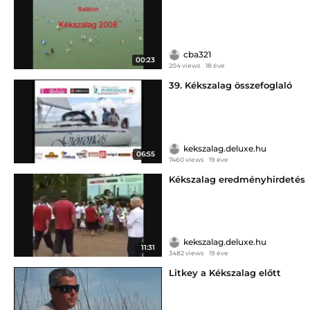
cba321
00:23
204 views
18 éve
39. Kékszalag összefoglaló
kekszalag.deluxe.hu
06:55
7460 views
19 éve
Kékszalag eredményhirdetés
kekszalag.deluxe.hu
11:31
3482 views
19 éve
Litkey a Kékszalag előtt