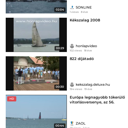
SONLINE
02:04
1 views
8 éve
Kékszalag 2008
honlapvideo
00:29
102 views
18 éve
822 díjátadó
kekszalag.deluxe.hu
00:30
194 views
19 éve
Európa legnagyobb tókerülő
HD
vitorlásversenye, az 56.
Kékszalag, mezőnye
Keszthely közelében
ZAOL
00:44
23 views
2 éve