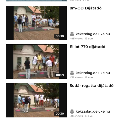
8m-OD Díjátadó
kekszalag.deluxe.hu
00:38
495 views
19 éve
Elliot 770 díjátadó
kekszalag.deluxe.hu
00:29
479 views
19 éve
Sudár regatta díjátadó
kekszalag.deluxe.hu
00:30
586 views
19 éve