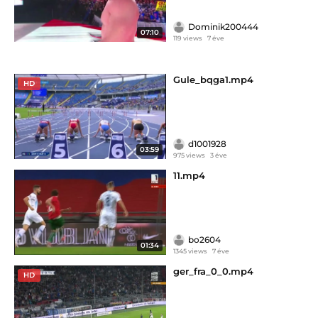
Dominik200444
07:10
119 views
7 éve
Gule_bqga1.mp4
HD
d1001928
03:59
975 views
3 éve
11.mp4
bo2604
01:34
1345 views
7 éve
ger_fra_0_0.mp4
HD