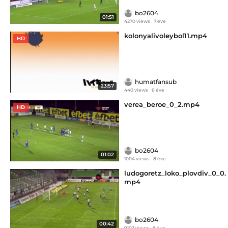
bo2604
01:51
4270 views
7 éve
kolonyalivoleybol11.mp4
HD
humatfansub
23:57
440 views
6 éve
verea_beroe_0_2.mp4
HD
bo2604
01:02
1004 views
8 éve
ludogoretz_loko_plovdiv_0_0.
mp4
bo2604
00:42
9103 views
8 éve