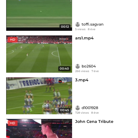
toffi.sagvan
00:12
5 views
8 éve
ars1.mp4
HD
bo2604
00:40
266 views
7 éve
3.mp4
d1001928
00:45
728 views
8 éve
John Cena Tribute
HD