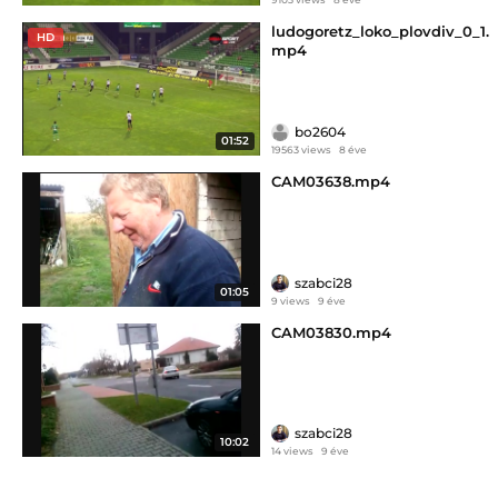
ludogoretz_loko_plovdiv_0_1.
HD
mp4
bo2604
01:52
19563 views
8 éve
CAM03638.mp4
szabci28
01:05
9 views
9 éve
CAM03830.mp4
szabci28
10:02
14 views
9 éve