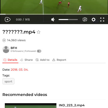
???????.mp4
14.360 views
BFH
0 followers |
Followed:
Details
Share
Add to
Report
Date:
2018. 03. 04.
Tags:
sport
Recommended videos
IND_223_2.mp4