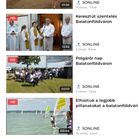
SONLINE
01:35
17 views
7 éve
Keresztút szentelés
HD
Balatonföldváron
SONLINE
12:52
2 views
8 éve
Polgárőr nap
HD
Balatonföldváron
SONLINE
02:10
0 views
7 éve
Elhoztuk a legjobb
HD
pillanatokat a balatonföldvári
szörf világbajnokságról
SONLINE
00:44
33 views
2 éve