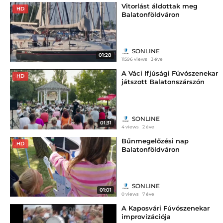
Vitorlást áldottak meg
HD
Balatonföldváron
SONLINE
01:28
11596 views
3 éve
A Váci Ifjúsági Fúvószenekar
HD
játszott Balatonszárszón
SONLINE
01:31
4 views
2 éve
Bűnmegelőzési nap
HD
Balatonföldváron
SONLINE
01:01
0 views
7 éve
A Kaposvári Fúvószenekar
improvizációja