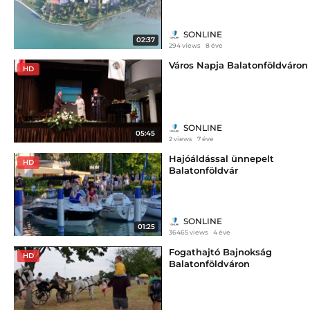
SONLINE
02:37
294 views
8 éve
Város Napja Balatonföldváron
HD
SONLINE
05:45
2 views
7 éve
Hajóáldással ünnepelt
HD
Balatonföldvár
SONLINE
01:25
36465 views
4 éve
Fogathajtó Bajnokság
HD
Balatonföldváron