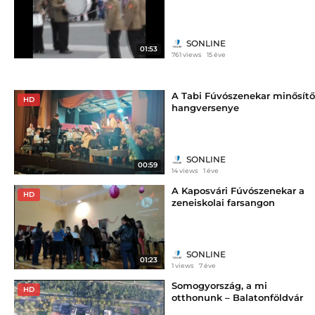
SONLINE
01:53
761 views
15 éve
A Tabi Fúvószenekar minősítő
HD
hangversenye
SONLINE
00:59
14 views
1 éve
A Kaposvári Fúvószenekar a
HD
zeneiskolai farsangon
SONLINE
01:23
1 views
7 éve
Somogyország, a mi
HD
otthonunk – Balatonföldvár