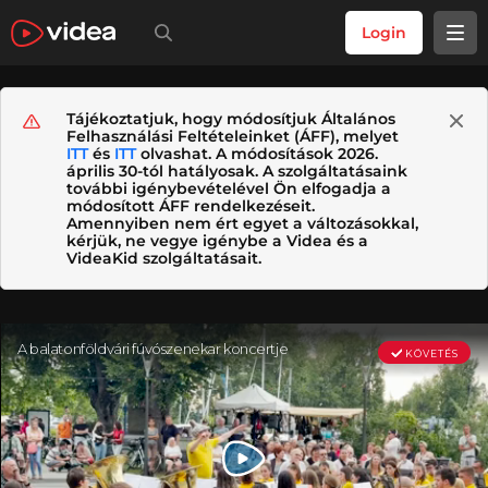
Login
Tájékoztatjuk, hogy módosítjuk Általános
Felhasználási Feltételeinket (ÁFF), melyet
ITT
és
ITT
olvashat. A módosítások 2026.
április 30-tól hatályosak. A szolgáltatásaink
további igénybevételével Ön elfogadja a
módosított ÁFF rendelkezéseit.
Amennyiben nem ért egyet a változásokkal,
kérjük, ne vegye igénybe a Videa és a
VideaKid szolgáltatásait.