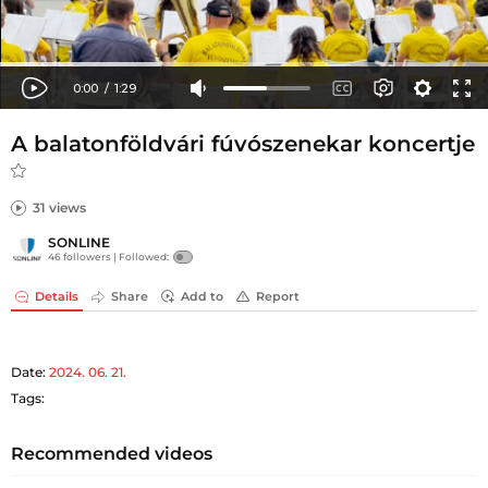
A balatonföldvári fúvószenekar koncertje
31 views
SONLINE
46 followers |
Followed:
Details
Share
Add to
Report
Date:
2024. 06. 21.
Tags:
Recommended videos