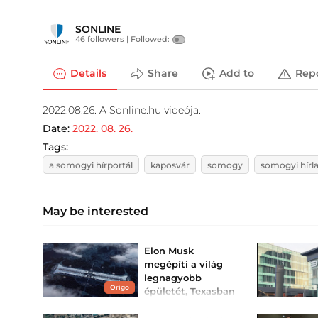
SONLINE
46 followers |
Followed:
Details
Share
Add to
Rep
2022.08.26. A Sonline.hu videója.
Date:
2022. 08. 26.
Tags:
a somogyi hírportál
kaposvár
somogy
somogyi hírl
May be interested
Elon Musk
megépíti a világ
legnagyobb
Origo
épületét, Texasban
készül a gigantikus
chipgyár