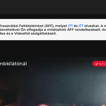
használási Feltételeinket (ÁFF), melyet
ITT
és
ITT
olvashat. A m
nybevételével Ön elfogadja a módosított ÁFF rendelkezéseit.
ea és a VideaKid szolgáltatásait.