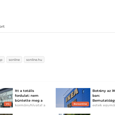
ort
ap
sonline
sonline.hu
Itt a totális
Botrány az I
fordulat: nem
ban:
büntette meg a
Bemutatóág
VG
Borsonline
kormányhivatal a
estek egymá
szegedi BYD-t –
szerelmes vá
tévedés történt, a
a döbbent c