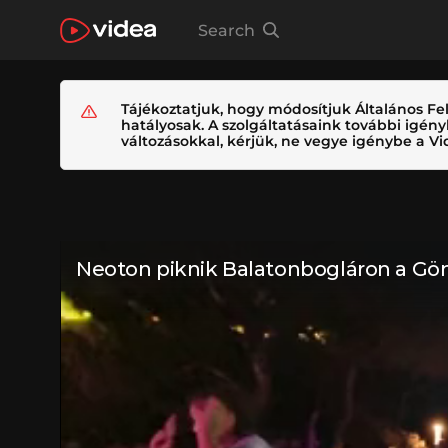
Search
Tájékoztatjuk, hogy módosítjuk Általános Fel
hatályosak. A szolgáltatásaink további igé
változásokkal, kérjük, ne vegye igénybe a Vid