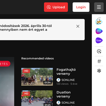
Upload
Login
ódosítások 2026. április 30-tól
 Amennyiben nem ért egyet a
Recommended videos
Fogathajtó
HD
verseny
Balatonbogláro
SONLINE
n
01:34
133 views
5 éve
Duatlon
HD
verseny
Balatonbogláro
SONLINE
n
01:25