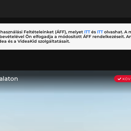
használási Feltételeinket (ÁFF), melyet
ITT
és
ITT
olvashat. A m
nybevételével Ön elfogadja a módosított ÁFF rendelkezéseit.
ea és a VideaKid szolgáltatásait.