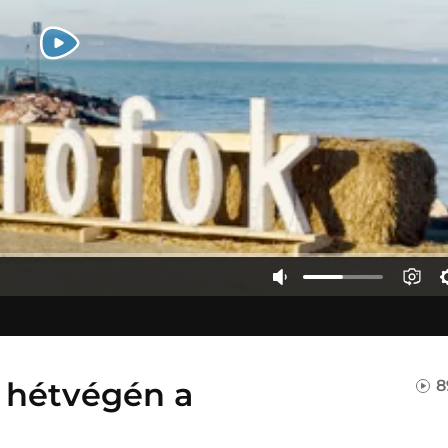
 hétvégén a
8