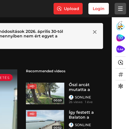
Upload
Login
ódosítások 2026. április 30-tól
 Amennyiben nem ért egyet a
Recommended videos
Őszi arcát
HD
mutatta a
Balaton a
SONLINE
hétvégén
00:59
26 views
1 éve
Így festett a
HD
Balaton a
hétvégén
SONLINE
00:52