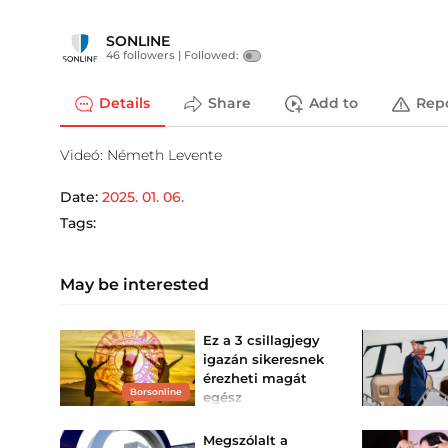
SONLINE
46 followers |
Followed:
Details
Share
Add to
Rep
Videó: Németh Levente
Date:
2025. 01. 06.
Tags:
May be interested
Ez a 3 csillagjegy
igazán sikeresnek
érezheti magát
Borsonline
egész
augusztusban
Lesznek, akiknek mintha
Megszólalt a