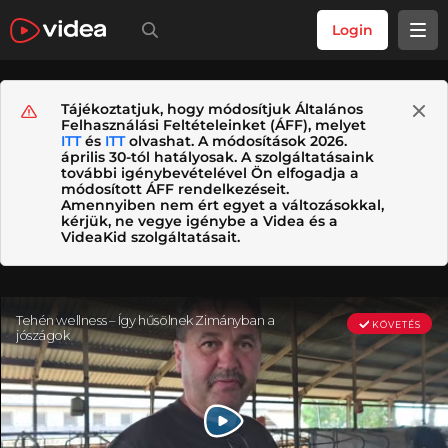
Login
Tájékoztatjuk, hogy módosítjuk Általános
Felhasználási Feltételeinket (ÁFF), melyet
ITT
és
ITT
olvashat. A módosítások 2026.
április 30-tól hatályosak. A szolgáltatásaink
további igénybevételével Ön elfogadja a
módosított ÁFF rendelkezéseit.
Amennyiben nem ért egyet a változásokkal,
kérjük, ne vegye igénybe a Videa és a
VideaKid szolgáltatásait.