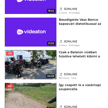
SONLINE
19:42
4 views
9 hónapja
Beszélgetés Vass Bence
kaposvári dietetikussal az
ünnepi étkezési szokásokról
SONLINE
21:23
3 views
8 hónapja
Csak a Balaton vizében
HD
hűsölve lehetett kibírni a
vasárnapi hőséget
SONLINE
00:29
180 views
1 éve
Így csapott le a vasárnapi
HD
szupercella
SONLINE