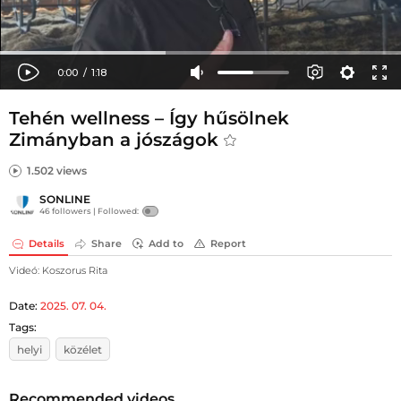
Tehén wellness – Így hűsölnek
Zimányban a jószágok
1.502 views
SONLINE
46 followers |
Followed:
Details
Share
Add to
Report
Videó: Koszorus Rita
Date:
2025. 07. 04.
Tags:
helyi
közélet
Recommended videos