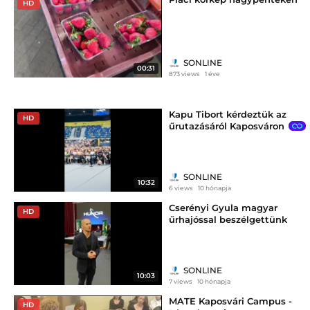
HD
SONLINE
00:31
873 views
1 éve
Kapu Tibort kérdeztük az
HD
űrutazásáról Kaposváron
SONLINE
10:32
6 views
10 hónapja
Cserényi Gyula magyar
HD
űrhajóssal beszélgettünk
Kaposváron
SONLINE
10:03
7 views
10 hónapja
MATE Kaposvári Campus -
HD