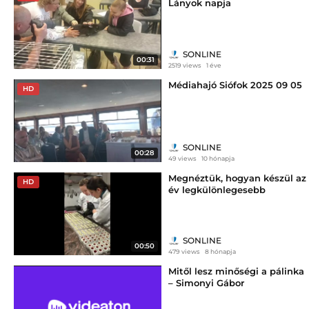
Lányok napja
SONLINE
00:31
2519 views
1 éve
Médiahajó Siófok 2025 09 05
HD
SONLINE
00:28
49 views
10 hónapja
Megnéztük, hogyan készül az
HD
év legkülönlegesebb
szaloncukra
SONLINE
00:50
479 views
8 hónapja
Mitől lesz minőségi a pálinka
– Simonyi Gábor