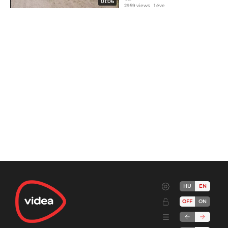
01:06
2959 views
1 éve
HU
EN
OFF
ON