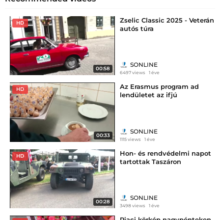
Zselic Classic 2025 - Veterán
HD
autós túra
SONLINE
00:58
6497 views
1 éve
Az Erasmus program ad
HD
lendületet az ifjú
szakembereknek
SONLINE
00:33
1115 views
1 éve
Hon- és rendvédelmi napot
HD
tartottak Taszáron
SONLINE
00:28
3498 views
1 éve
Piaci körkép nagypénteken