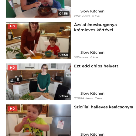
Slow Kitchen
04:58
23518 views
6 éve
Ázsiai édesburgonya
HD
krémleves körtével
Slow Kitchen
03:58
3515 views
6 éve
Ezt edd chips helyett!
HD
Slow Kitchen
03:43
707824 views
7 éve
Szicíliai halleves karácsonyra
HD
Slow Kitchen