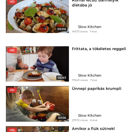
HD
diétába jó
Slow Kitchen
05:00
14673 views
7 éve
Frittata, a tökéletes reggeli
HD
Slow Kitchen
05:43
179411 views
7 éve
Ünnepi paprikás krumpli
HD
Slow Kitchen
03:56
27972 views
6 éve
Amikor a fiúk sütnek!
HD