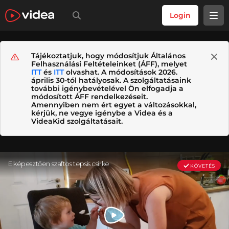
Login
Tájékoztatjuk, hogy módosítjuk Általános
Felhasználási Feltételeinket (ÁFF), melyet
ITT
és
ITT
olvashat. A módosítások 2026.
április 30-tól hatályosak. A szolgáltatásaink
további igénybevételével Ön elfogadja a
módosított ÁFF rendelkezéseit.
Amennyiben nem ért egyet a változásokkal,
kérjük, ne vegye igénybe a Videa és a
VideaKid szolgáltatásait.