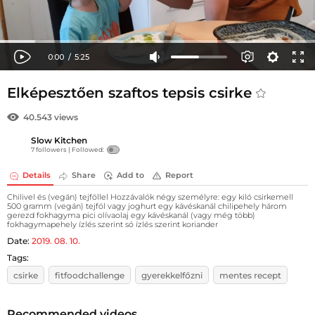
Elképesztően szaftos tepsis csirke
40.543 views
Slow Kitchen
7 followers |
Followed:
Details
Share
Add to
Report
Chilivel és (vegán) tejföllel Hozzávalók négy személyre: egy kiló csirkemell
500 gramm (vegán) tejföl vagy joghurt egy kávéskanál chilipehely három
gerezd fokhagyma pici olívaolaj egy kávéskanál (vagy még több)
fokhagymapehely ízlés szerint só ízlés szerint koriander
Date:
2019. 08. 10.
Tags:
csirke
fitfoodchallenge
gyerekkelfőzni
mentes recept
Recommended videos