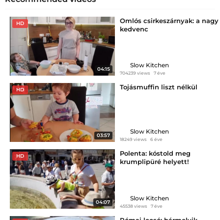
Omlós csirkeszárnyak: a nagy
HD
kedvenc
Slow Kitchen
04:15
704239 views
7 éve
Tojásmuffin liszt nélkül
HD
Slow Kitchen
03:57
18249 views
6 éve
Polenta: kóstold meg
HD
krumplipüré helyett!
Slow Kitchen
04:07
45538 views
7 éve
Római lecsó: bármelyik