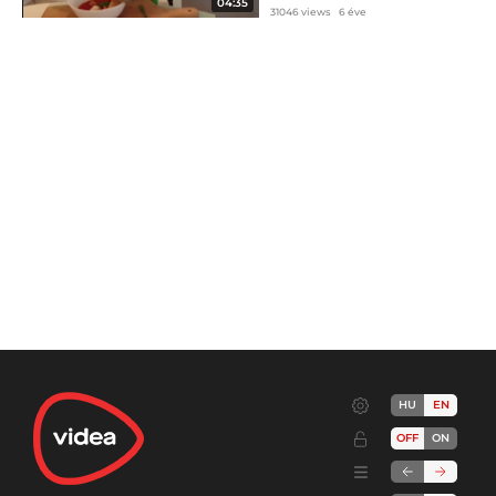
04:35
31046 views
6 éve
HU
EN
OFF
ON