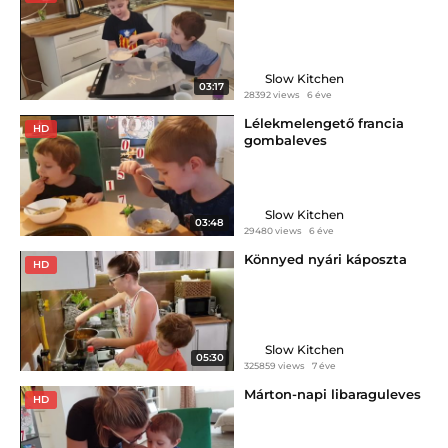
Slow Kitchen
03:17
28392 views
6 éve
Lélekmelengető francia
HD
gombaleves
Slow Kitchen
03:48
29480 views
6 éve
Könnyed nyári káposzta
HD
Slow Kitchen
05:30
325859 views
7 éve
Márton-napi libaraguleves
HD