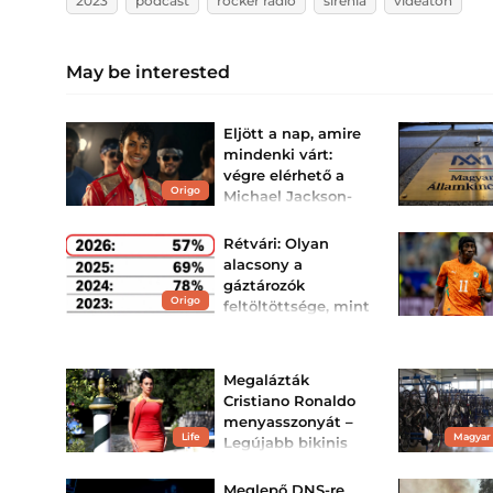
2023
podcast
rocker rádió
sirenia
videaton
May be interested
Eljött a nap, amire
mindenki várt:
végre elérhető a
Origo
Michael Jackson-
film streamingen
Kész koncertélmény!
Rétvári: Olyan
alacsony a
gáztározók
Origo
feltöltöttsége, mint
a nagy válság
idején
Egyre drágább a feltöltés,
Megalázták
ami egyre többe kerül az
országnak – mutatott rá a
Cristiano Ronaldo
KDNP frakcióvezetője.
menyasszonyát –
Life
Magyar
Legújabb bikinis
képein kövérnek
tartják Georgina
Meglepő DNS-re