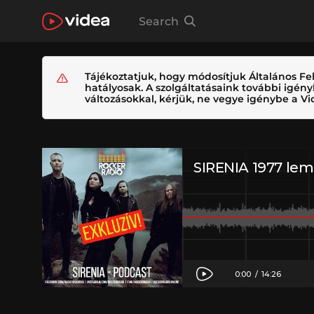
Search
Tájékoztatjuk, hogy módosítjuk Általános Fel
hatályosak. A szolgáltatásaink további igé
változásokkal, kérjük, ne vegye igénybe a Vid