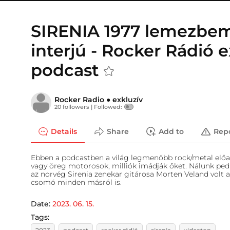
SIRENIA 1977 lemezbe
interjú - Rocker Rádió e
podcast
Rocker Radio
●
exkluzív
20 followers |
Followed:
Details
Share
Add to
Rep
Ebben a podcastben a világ legmenőbb rock/metal előad
vagy öreg motorosok, milliók imádják őket. Nálunk ped
az norvég Sirenia zenekar gitárosa Morten Veland volt 
csomó minden másról is.
Date:
2023. 06. 15.
Tags: