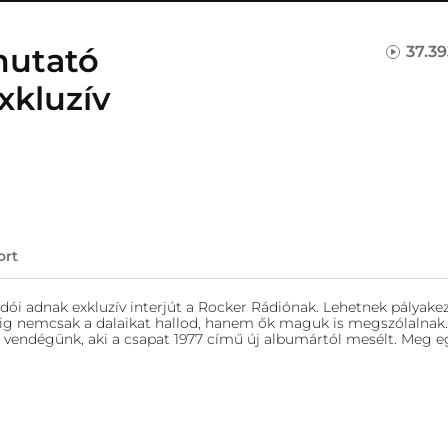
mutató
37.3
xkluzív
ort
ói adnak exkluzív interjút a Rocker Rádiónak. Lehetnek pályake
ig nemcsak a dalaikat hallod, hanem ők maguk is megszólalnak.
a vendégünk, aki a csapat 1977 című új albumártól mesélt. Meg e