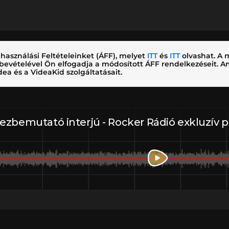
használási Feltételeinket (ÁFF), melyet
ITT
és
ITT
olvashat. A m
nybevételével Ön elfogadja a módosított ÁFF rendelkezéseit.
ea és a VideaKid szolgáltatásait.