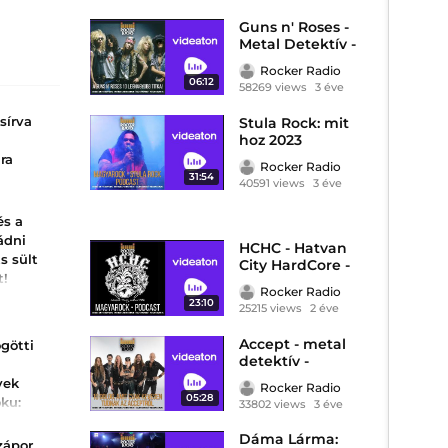
Guns n' Roses -
Metal Detektív -
Rocker Rádió
Rocker Radio
podcast
06:12
58269 views
3 éve
sírva
Stula Rock: mit
hoz 2023
podcast
ra
Rocker Radio
31:54
40591 views
3 éve
yolc
ott a
és a
ádni
HCHC - Hatvan
ünete
ts sült
City HardCore -
meknek.
t!
Magyarock -
Rocker Radio
Rocker Rádió
és
23:10
25215 views
2 éve
gre
ntáltan a
e lesz,
Accept - metal
götti
t neked
detektív -
puding
ul
podcast
vek
hető.
Rocker Radio
t
05:28
oku:
33802 views
3 éve
ól: igazi,
ott
lményt
Dáma Lárma:
issz...
asztalra
zápor