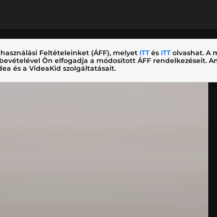
használási Feltételeinket (ÁFF), melyet
ITT
és
ITT
olvashat. A m
nybevételével Ön elfogadja a módosított ÁFF rendelkezéseit.
ea és a VideaKid szolgáltatásait.