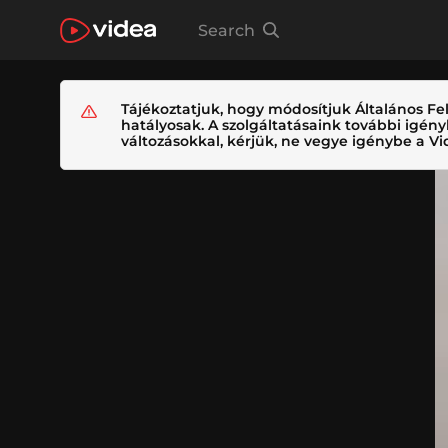
Search
Tájékoztatjuk, hogy módosítjuk Általános Fel
hatályosak. A szolgáltatásaink további igé
változásokkal, kérjük, ne vegye igénybe a Vid