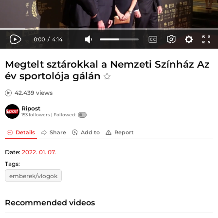
Megtelt sztárokkal a Nemzeti Színház Az
év sportolója gálán
42.439 views
Ripost
153 followers |
Followed:
Details
Share
Add to
Report
Date:
2022. 01. 07.
Tags:
emberek/vlogok
Recommended videos