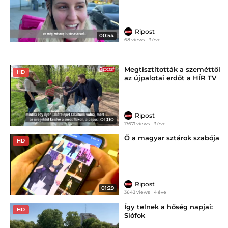
Ripost
00:54
68 views
3 éve
Megtisztították a szeméttől
HD
az újpalotai erdőt a HÍR TV
sztárjai
Ripost
01:00
17671 views
3 éve
Ő a magyar sztárok szabója
HD
Ripost
01:29
3643 views
4 éve
Így telnek a hőség napjai:
HD
Siófok