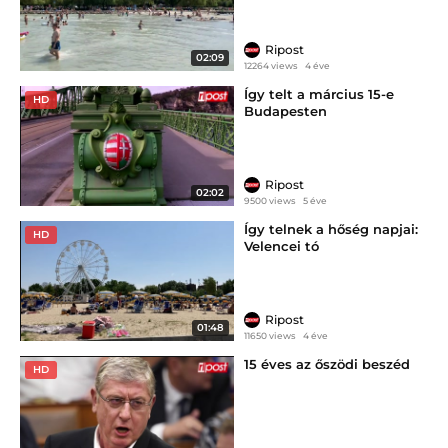
Ripost
02:09
12264 views
4 éve
Így telt a március 15-e
HD
Budapesten
Ripost
02:02
9500 views
5 éve
Így telnek a hőség napjai:
HD
Velencei tó
Ripost
01:48
11650 views
4 éve
15 éves az őszödi beszéd
HD