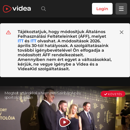
Login
Tájékoztatjuk, hogy módosítjuk Általános
Felhasználási Feltételeinket (ÁFF), melyet
ITT
és
ITT
olvashat. A módosítások 2026.
április 30-tól hatályosak. A szolgáltatásaink
további igénybevételével Ön elfogadja a
módosított ÁFF rendelkezéseit.
Amennyiben nem ért egyet a változásokkal,
kérjük, ne vegye igénybe a Videa és a
VideaKid szolgáltatásait.