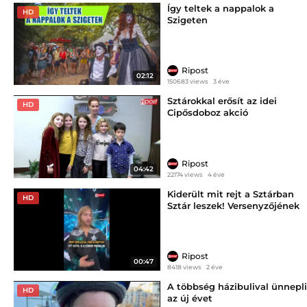
Így teltek a nappalok a
HD
Szigeten
Ripost
02:12
150683 views
3 éve
Sztárokkal erősít az idei
HD
Cipősdoboz akció
Ripost
04:42
22174 views
4 éve
Kiderült mit rejt a Sztárban
HD
Sztár leszek! Versenyzőjének
nadrágja
Ripost
00:47
8418 views
2 éve
A többség házibulival ünnepli
HD
az új évet