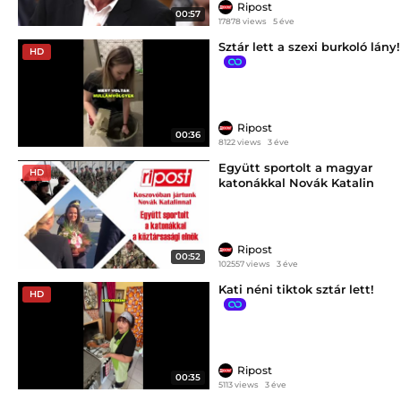
Ripost
00:57
17878 views
5 éve
Sztár lett a szexi burkoló lány!
HD
Ripost
00:36
8122 views
3 éve
Együtt sportolt a magyar
HD
katonákkal Novák Katalin
Koszovóban
Ripost
00:52
102557 views
3 éve
Kati néni tiktok sztár lett!
HD
Ripost
00:35
5113 views
3 éve