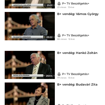
P+ TV Beszélgetés+
25:51
23 views
13 éve
B+ vendég: Vámos György
P+ TV Beszélgetés+
25:22
86 views
12 éve
B+ vendég: Hankó Zoltán
P+ TV Beszélgetés+
26:04
171 views
13 éve
B+ vendég: Budavári Zita