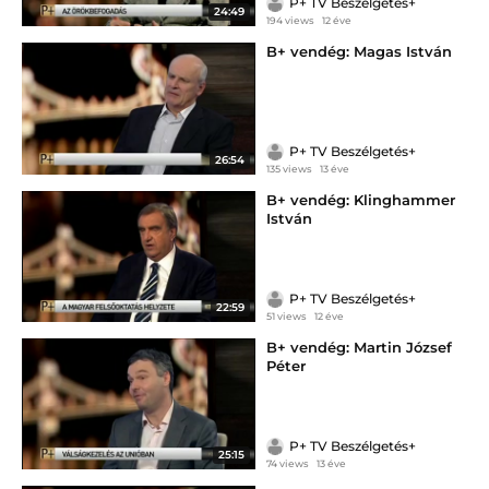
P+ TV Beszélgetés+
24:49
194 views
12 éve
B+ vendég: Magas István
P+ TV Beszélgetés+
26:54
135 views
13 éve
B+ vendég: Klinghammer
István
P+ TV Beszélgetés+
22:59
51 views
12 éve
B+ vendég: Martin József
Péter
P+ TV Beszélgetés+
25:15
74 views
13 éve