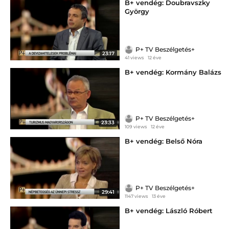
B+ vendég: Doubravszky
György
P+ TV Beszélgetés+
23:17
41 views
12 éve
B+ vendég: Kormány Balázs
P+ TV Beszélgetés+
23:33
109 views
12 éve
B+ vendég: Belső Nóra
P+ TV Beszélgetés+
29:41
1147 views
13 éve
B+ vendég: László Róbert