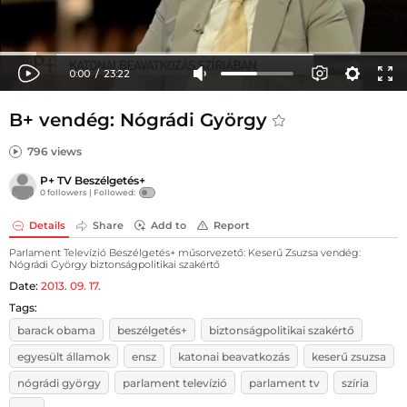
B+ vendég: Nógrádi György
796 views
P+ TV Beszélgetés+
0 followers |
Followed:
Details
Share
Add to
Report
Parlament Televízió Beszélgetés+ műsorvezető: Keserű Zsuzsa vendég:
Nógrádi György biztonságpolitikai szakértő
Date:
2013. 09. 17.
Tags:
barack obama
beszélgetés+
biztonságpolitikai szakértő
egyesült államok
ensz
katonai beavatkozás
keserű zsuzsa
nógrádi györgy
parlament televízió
parlament tv
szíria