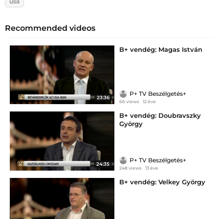
usa
Recommended videos
B+ vendég: Magas István
P+ TV Beszélgetés+
23:36
66 views
12 éve
B+ vendég: Doubravszky
György
P+ TV Beszélgetés+
24:35
248 views
13 éve
B+ vendég: Velkey György