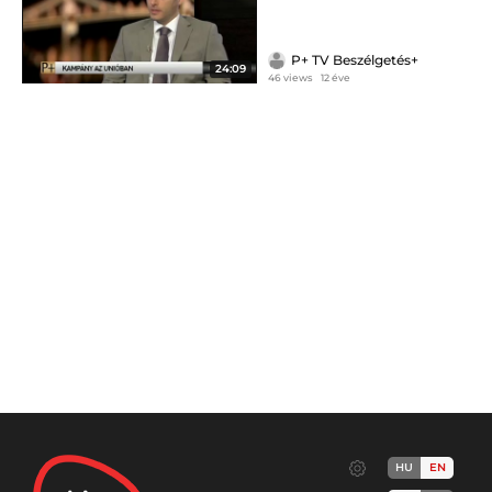
P+ TV Beszélgetés+
24:09
46 views
12 éve
HU
EN