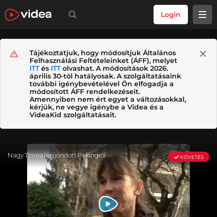
Login
Tájékoztatjuk, hogy módosítjuk Általános
Felhasználási Feltételeinket (ÁFF), melyet
ITT
és
ITT
olvashat. A módosítások 2026.
április 30-tól hatályosak. A szolgáltatásaink
további igénybevételével Ön elfogadja a
módosított ÁFF rendelkezéseit.
Amennyiben nem ért egyet a változásokkal,
kérjük, ne vegye igénybe a Videa és a
VideaKid szolgáltatásait.