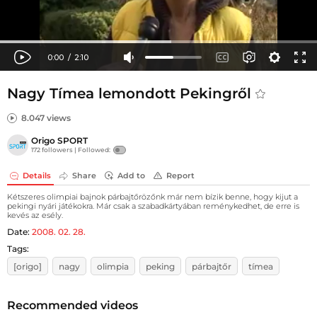
Nagy Tímea lemondott Pekingről
8.047 views
Origo SPORT
172 followers |
Followed:
Details
Share
Add to
Report
Kétszeres olimpiai bajnok párbajtőrözőnk már nem bízik benne, hogy kijut a
pekingi nyári játékokra. Már csak a szabadkártyában reménykedhet, de erre is
kevés az esély.
Date:
2008. 02. 28.
Tags:
[origo]
nagy
olimpia
peking
párbajtőr
tímea
Recommended videos