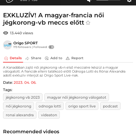
EXKLUZÍV! A magyar-francia női
jégkorong-vb meccs előtt
13.440 views
Origo SPORT
173 followers |
Followed:
Details
Share
Add to
Report
A Kanadában zajló női jégkorong vb-n első meccsére készül a magyar
válogatott. A franciák elleni találkozó előtt Odnoga Lotti és Rónai Alexandra
adott exkluzív interjút az Origo Sport Live-nak.
Date:
2023. 04. 06.
Tags:
jégkorong vb 2023
magyar női jégkorong válogatot
női jégkorong
odnoga lotti
origo sport live
podcast
ronai alexandra
videaton
Recommended videos