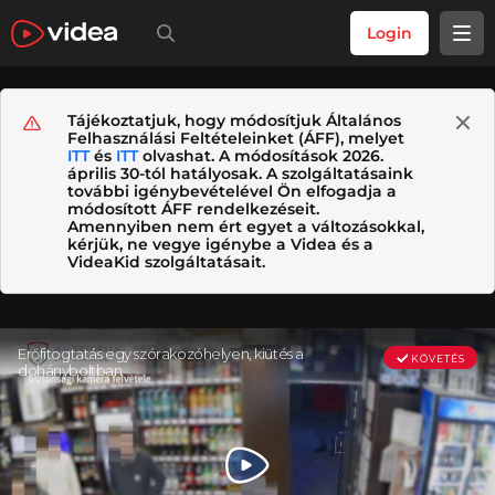
Login
Tájékoztatjuk, hogy módosítjuk Általános
Felhasználási Feltételeinket (ÁFF), melyet
ITT
és
ITT
olvashat. A módosítások 2026.
április 30-tól hatályosak. A szolgáltatásaink
további igénybevételével Ön elfogadja a
módosított ÁFF rendelkezéseit.
Amennyiben nem ért egyet a változásokkal,
kérjük, ne vegye igénybe a Videa és a
VideaKid szolgáltatásait.