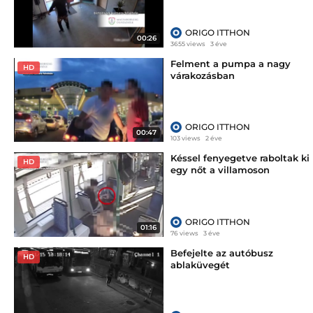
ORIGO ITTHON
00:26
3655 views
3 éve
Felment a pumpa a nagy
HD
várakozásban
ORIGO ITTHON
00:47
103 views
2 éve
Késsel fenyegetve raboltak ki
HD
egy nőt a villamoson
ORIGO ITTHON
01:16
76 views
3 éve
Befejelte az autóbusz
HD
ablaküvegét