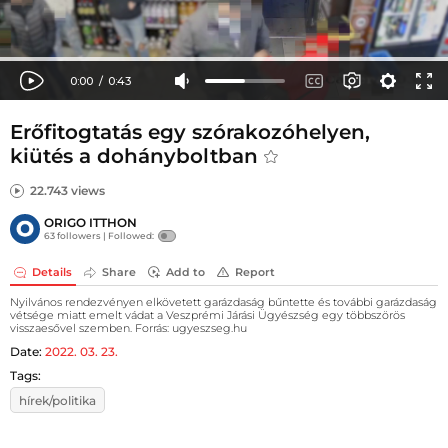
Erőfitogtatás egy szórakozóhelyen,
kiütés a dohányboltban
22.743 views
ORIGO ITTHON
63 followers |
Followed:
Details
Share
Add to
Report
Nyilvános rendezvényen elkövetett garázdaság bűntette és további garázdaság
vétsége miatt emelt vádat a Veszprémi Járási Ügyészség egy többszörös
visszaesővel szemben. Forrás: ugyeszseg.hu
Date:
2022. 03. 23.
Tags:
hírek/politika