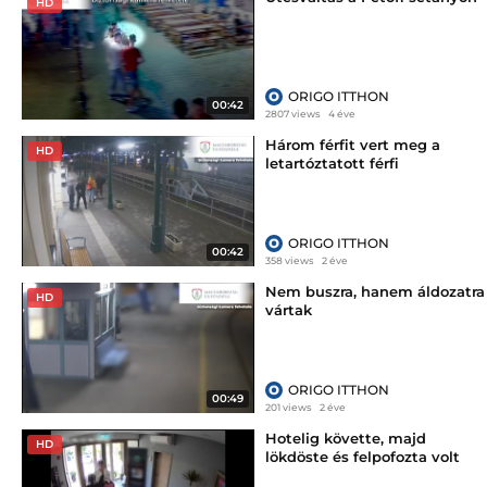
HD
ORIGO ITTHON
00:42
2807 views
4 éve
Három férfit vert meg a
HD
letartóztatott férfi
ORIGO ITTHON
00:42
358 views
2 éve
Nem buszra, hanem áldozatra
HD
vártak
ORIGO ITTHON
00:49
201 views
2 éve
Hotelig követte, majd
HD
lökdöste és felpofozta volt
élettársát