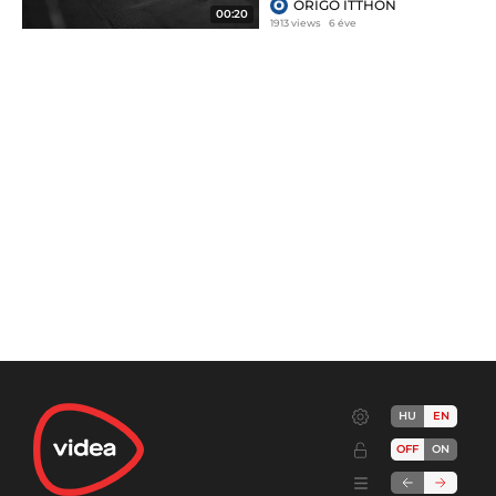
ORIGO ITTHON
00:20
1913 views
6 éve
HU
EN
OFF
ON