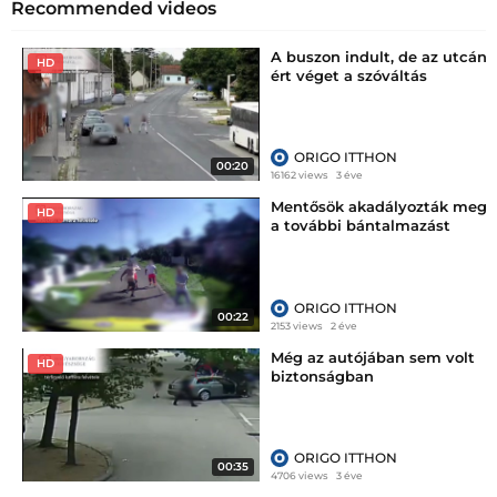
Recommended videos
A buszon indult, de az utcán
HD
ért véget a szóváltás
ORIGO ITTHON
00:20
16162 views
3 éve
Mentősök akadályozták meg
HD
a további bántalmazást
ORIGO ITTHON
00:22
2153 views
2 éve
Még az autójában sem volt
HD
biztonságban
ORIGO ITTHON
00:35
4706 views
3 éve