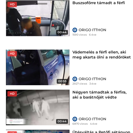
Buszsofőrre támadt a férfi
HD
ORIGO ITTHON
00:44
1590 views
6 éve
Vádemelés a férfi ellen, aki
HD
meg akarta ölni a rendőröket
ORIGO ITTHON
00:55
2927 views
3 éve
Négyen támadtak a férfira,
HD
aki a barátnőjét védte
ORIGO ITTHON
00:44
6870 views
4 éve
Ütésváltás a Petőfi sétányon