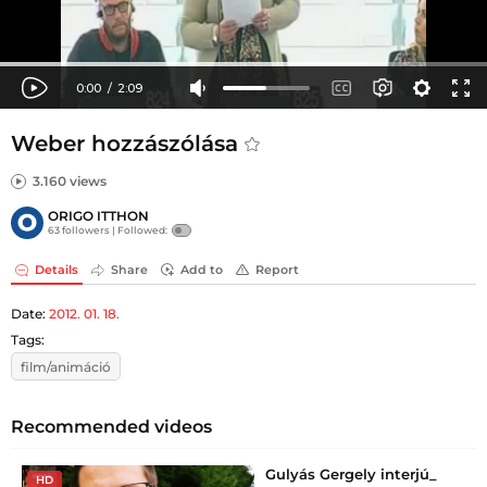
Weber hozzászólása
3.160 views
ORIGO ITTHON
63 followers |
Followed:
Details
Share
Add to
Report
Date:
2012. 01. 18.
Tags:
film/animáció
Recommended videos
Gulyás Gergely interjú_
HD