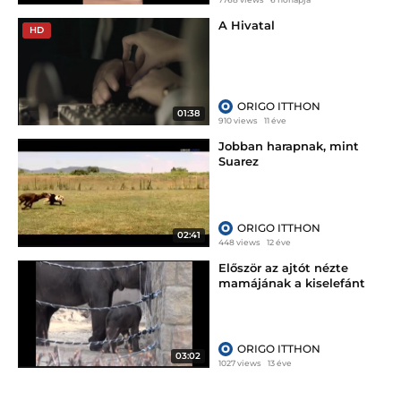
A Hivatal
HD
ORIGO ITTHON
01:38
910 views
11 éve
Jobban harapnak, mint
Suarez
ORIGO ITTHON
02:41
448 views
12 éve
Először az ajtót nézte
mamájának a kiselefánt
ORIGO ITTHON
03:02
1027 views
13 éve