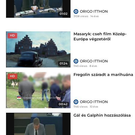
ORIGO ITTHON
01:02
3108 views
14 éve
Masaryk: cseh film Közép-
HD
Európa végzetéről
ORIGO ITTHON
01:24
1145 views
8 éve
Fregolin száradt a marihuána
HD
ORIGO ITTHON
00:42
1146 views
10 éve
Gál és Galphin hozzászólása