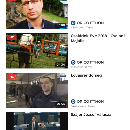
ORIGO ITTHON
03:00
465 views
7 éve
Családok Éve 2018 - Családi
HD
Majális
ORIGO ITTHON
04:34
193 views
8 éve
Lovasrendőrség
HD
ORIGO ITTHON
03:05
3449 views
6 éve
Szájer József válasza