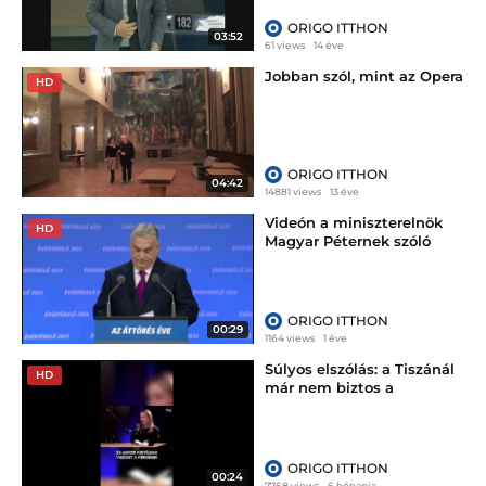
ORIGO ITTHON
03:52
61 views
14 éve
Jobban szól, mint az Opera
HD
ORIGO ITTHON
04:42
14881 views
13 éve
Videón a miniszterelnök
HD
Magyar Péternek szóló
üzenete
ORIGO ITTHON
00:29
1164 views
1 éve
Súlyos elszólás: a Tiszánál
HD
már nem biztos a
bevándorlásstop
ORIGO ITTHON
00:24
7768 views
6 hónapja