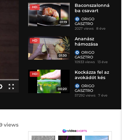
Baconszalonná
HD
ba csavart
avokádó
ORIGO
01:19
GASZTRO
2027 views
8 éve
Ananász
HD
hámozása
ORIGO
01:30
GASZTRO
10933 views
13 éve
Kockázza fel az
HD
avokádót kés
nélkül
ORIGO
00:20
GASZTRO
57292 views
7 éve
19 views