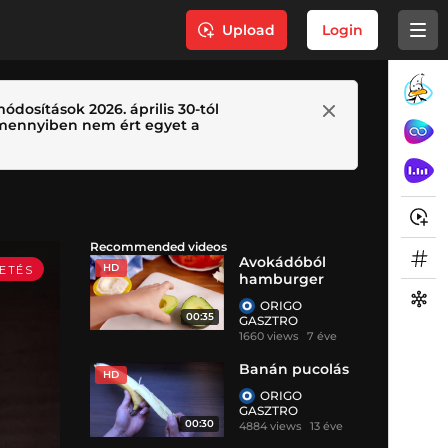
Upload
Login
ódosítások 2026. április 30-tól
 Amennyiben nem ért egyet a
Recommended videos
Avokádóból
HD
hamburger
ORIGO
00:35
GASZTRO
1660 views
7 éve
Banán pucolás
HD
ORIGO
GASZTRO
00:30
4884 views
13 éve