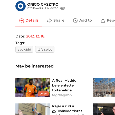
ORIGO GASZTRO
2 followers |
Followed:
Details
Share
Add to
Rep
Date:
2012. 12. 18.
Tags:
avokádó
táfelspicc
May be interested
A Real Madrid
bejelentette
történelme
Origo
legdrágább
átigazolását
A királyi gárda kiadása a
Rájár a rúd a
140 millió eurót is elérheti.
gyűlölködő tiszás