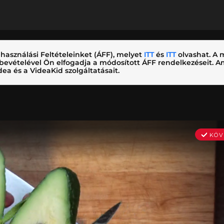
használási Feltételeinket (ÁFF), melyet
ITT
és
ITT
olvashat. A m
nybevételével Ön elfogadja a módosított ÁFF rendelkezéseit.
ea és a VideaKid szolgáltatásait.