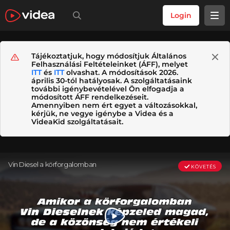
Login
Tájékoztatjuk, hogy módosítjuk Általános
Felhasználási Feltételeinket (ÁFF), melyet
ITT
és
ITT
olvashat. A módosítások 2026.
április 30-tól hatályosak. A szolgáltatásaink
további igénybevételével Ön elfogadja a
módosított ÁFF rendelkezéseit.
Amennyiben nem ért egyet a változásokkal,
kérjük, ne vegye igénybe a Videa és a
VideaKid szolgáltatásait.