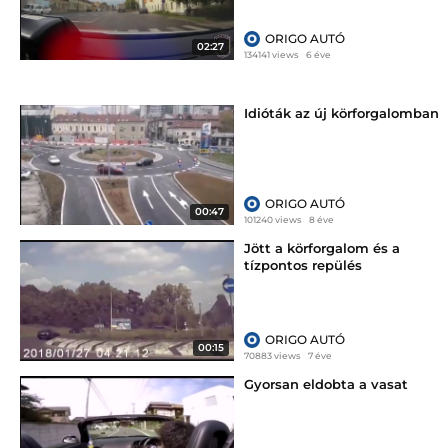
ORIGO AUTÓ
02:27
134141 views
6 éve
Idióták az új körforgalomban
ORIGO AUTÓ
00:47
101240 views
8 éve
Jött a körforgalom és a
tízpontos repülés
ORIGO AUTÓ
00:15
70883 views
7 éve
Gyorsan eldobta a vasat