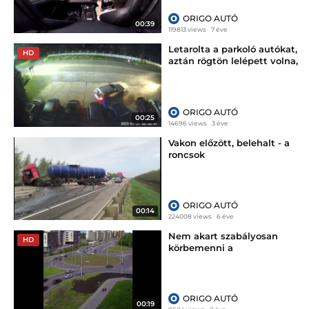
ORIGO AUTÓ
00:39
119813 views
7 éve
Letarolta a parkoló autókat,
HD
aztán rögtön lelépett volna,
eléggé meglepődött, kikbe
futott bele - vi
ORIGO AUTÓ
00:25
14696 views
3 éve
Vakon előzött, belehalt - a
roncsok
ORIGO AUTÓ
00:14
224008 views
6 éve
Nem akart szabályosan
HD
körbemenni a
körforgalomban, elképesztő,
mit művelt helyette
ORIGO AUTÓ
00:19