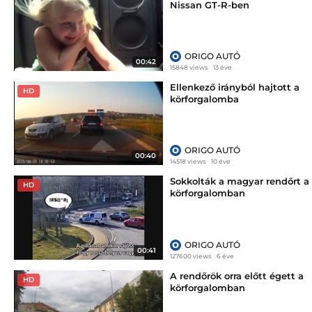
Nissan GT-R-ben
ORIGO AUTÓ
00:42
15848 views
13 éve
Ellenkező irányból hajtott a
HD
körforgalomba
ORIGO AUTÓ
00:40
14518 views
10 éve
Sokkolták a magyar rendőrt a
HD
körforgalomban
ORIGO AUTÓ
00:41
127600 views
6 éve
A rendőrök orra előtt égett a
HD
körforgalomban