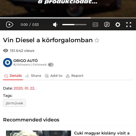
Vin Diesel a körforgalomban
151.642 views
ORIGO AUTÓ
82 followers |
Followed:
Details
Share
Add to
Report
Date:
2020. 01. 22.
Tags:
járművek
Recommended videos
Cuki magyar kislány visít a