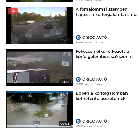
9604 views
2 éve
A forgalommal szemben
HD
hajtott a körforgalomba a nő,
a második ütközés után jött a
hiszti
ORIGO AUTÓ
00:21
30482 views
3 éve
Fékezés nélkül érkezett a
körforgalomhoz, szó szerint
átrepült egy sportcsarnok
falán
ORIGO AUTÓ
00:45
10309 views
3 éve
Ebben a körforgalomban
kéthetente összetörnek
valakit, most valami sokkal
durvább történt
ORIGO AUTÓ
00:08
18730 views
3 éve