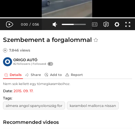
Szembement a forgalommal
7.846 views
ORIGO AUTÓ
82 followers |
Followed:
Details
Share
Add to
Report
Nem sok kellett egy tömegkarambolhoz.
Date:
2015. 09. 17.
Tags:
almera angol spanyolország for
karambol mallorca nissan
Recommended videos