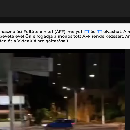
használási Feltételeinket (ÁFF), melyet
ITT
és
ITT
olvashat. A m
nybevételével Ön elfogadja a módosított ÁFF rendelkezéseit.
ea és a VideaKid szolgáltatásait.