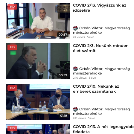
COVID 2/13. Vigyázzunk az
HD
idősekre
Orbán Viktor, Magyarország
miniszterelnöke
00:57
24 views
5 éve
COVID 2/3. Nekünk minden
HD
élet számít
Orbán Viktor, Magyarország
miniszterelnöke
00:59
240 views
5 éve
COVID 2/10. Nekünk az
HD
emberek számítanak
Orbán Viktor, Magyarország
miniszterelnöke
01:19
241 views
5 éve
COVID 2/13. A hét legnagyobb
HD
feladata