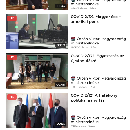
miniszterelnöke
00:34
43643 views
5 éve
COVID 2/54. Magyar ész +
HD
amerikai pénz
Orbán Viktor, Magyarország
miniszterelnöke
00:59
160500 views
5 éve
COVID 2/132. Egyeztetés az
HD
újraindulásról
Orbán Viktor, Magyarország
miniszterelnöke
00:48
51890 views
5 éve
COVID 2/121 A hatékony
HD
politikai irányítás
Orbán Viktor, Magyarország
miniszterelnöke
00:55
51674 views
5 éve