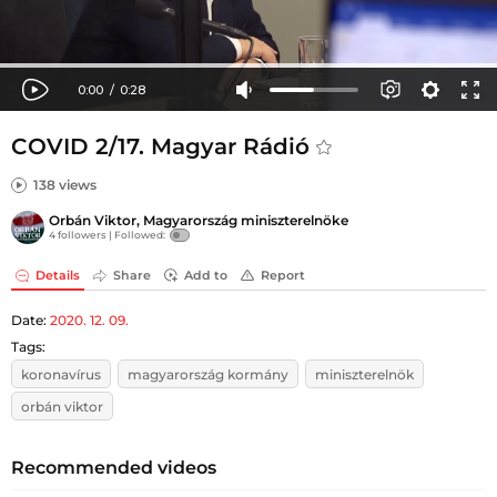
COVID 2/17. Magyar Rádió
138 views
Orbán Viktor, Magyarország miniszterelnöke
4 followers |
Followed:
Details
Share
Add to
Report
Date:
2020. 12. 09.
Tags:
koronavírus
magyarország kormány
miniszterelnök
orbán viktor
Recommended videos