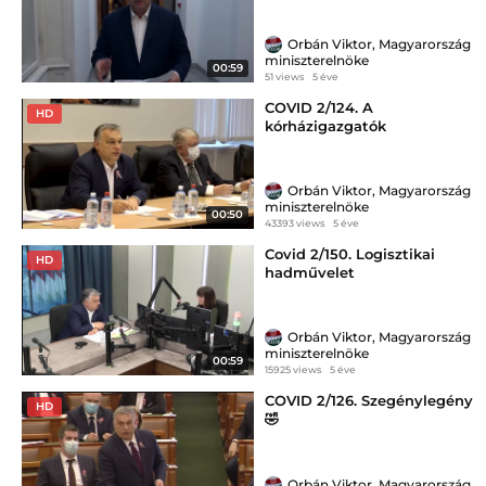
Orbán Viktor, Magyarország
miniszterelnöke
00:59
51 views
5 éve
COVID 2/124. A
HD
kórházigazgatók
Orbán Viktor, Magyarország
miniszterelnöke
00:50
43393 views
5 éve
Covid 2/150. Logisztikai
HD
hadművelet
Orbán Viktor, Magyarország
miniszterelnöke
00:59
15925 views
5 éve
COVID 2/126. Szegénylegény
HD
🤣
Orbán Viktor, Magyarország