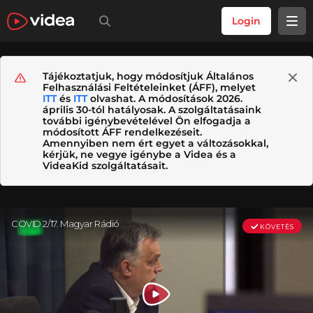
Login
Tájékoztatjuk, hogy módosítjuk Általános
Felhasználási Feltételeinket (ÁFF), melyet
ITT
és
ITT
olvashat. A módosítások 2026.
április 30-tól hatályosak. A szolgáltatásaink
további igénybevételével Ön elfogadja a
módosított ÁFF rendelkezéseit.
Amennyiben nem ért egyet a változásokkal,
kérjük, ne vegye igénybe a Videa és a
VideaKid szolgáltatásait.