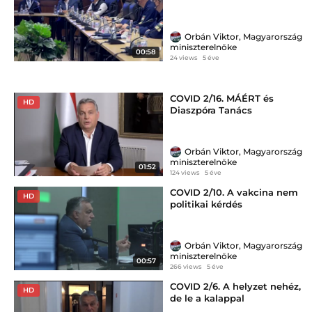
Orbán Viktor, Magyarország
miniszterelnöke
00:58
24 views
5 éve
COVID 2/16. MÁÉRT és
HD
Diaszpóra Tanács
Orbán Viktor, Magyarország
miniszterelnöke
01:52
124 views
5 éve
COVID 2/10. A vakcina nem
HD
politikai kérdés
Orbán Viktor, Magyarország
miniszterelnöke
00:57
266 views
5 éve
COVID 2/6. A helyzet nehéz,
HD
de le a kalappal