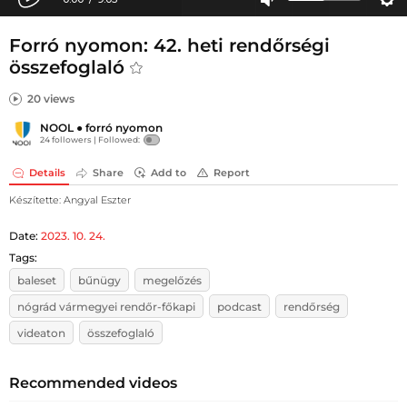
Forró nyomon: 42. heti rendőrségi
összefoglaló
20 views
NOOL
●
forró nyomon
24 followers |
Followed:
Details
Share
Add to
Report
Készítette: Angyal Eszter
Date:
2023. 10. 24.
Tags:
baleset
bűnügy
megelőzés
nógrád vármegyei rendőr-főkapi
podcast
rendőrség
videaton
összefoglaló
Recommended videos