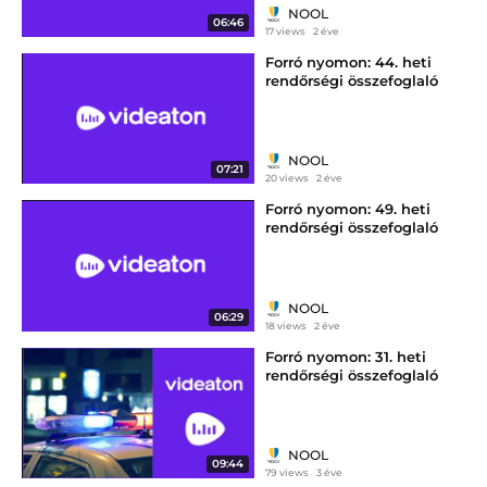
NOOL
06:46
17 views
2 éve
Forró nyomon: 44. heti
rendőrségi összefoglaló
NOOL
07:21
20 views
2 éve
Forró nyomon: 49. heti
rendőrségi összefoglaló
NOOL
06:29
18 views
2 éve
Forró nyomon: 31. heti
rendőrségi összefoglaló
Nógrádból
NOOL
09:44
79 views
3 éve