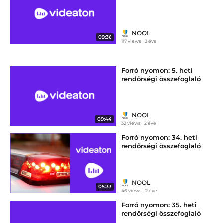
Nógrádból
NOOL
09:36
117 views
3 éve
Forró nyomon: 5. heti
rendőrségi összefoglaló
NOOL
09:44
32 views
2 éve
Forró nyomon: 34. heti
rendőrségi összefoglaló
NOOL
05:33
46 views
2 éve
Forró nyomon: 35. heti
rendőrségi összefoglaló