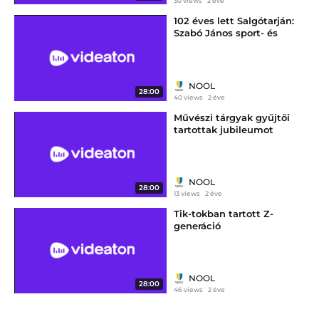
30 views
2 éve
102 éves lett Salgótarján:
Szabó János sport- és
helytörténeti kutatóval
beszélgettünk
NOOL
28:00
40 views
2 éve
Művészi tárgyak gyűjtői
tartottak jubileumot
Salgótarjánban
NOOL
28:00
13 views
2 éve
Tik-tokban tartott Z-
generáció
NOOL
28:00
46 views
2 éve