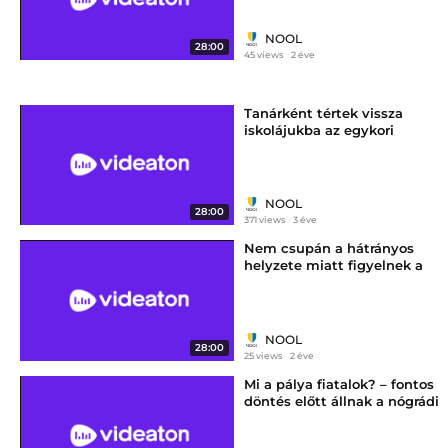
NOOL
28:00
45 views
2 éve
Tanárként tértek vissza
iskolájukba az egykori
salgótarjáni Kerisek
NOOL
28:00
371 views
3 éve
Nem csupán a hátrányos
helyzete miatt figyelnek a
salgótarjáni Nyitnikékre
NOOL
28:00
25 views
2 éve
Mi a pálya fiatalok? – fontos
döntés előtt állnak a nógrádi
általános iskolások