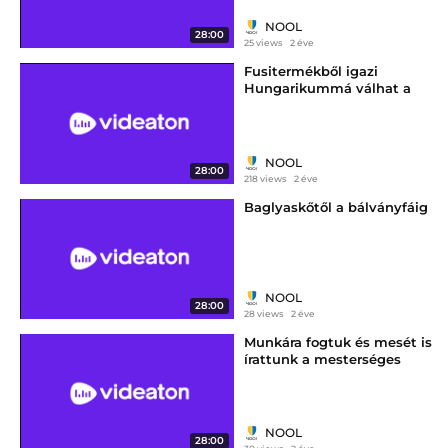
NOOL
28:00
25 views
2 éve
Fusitermékből igazi
Hungarikummá válhat a
salgótarjáni szalonnasütő vas
NOOL
28:00
218 views
2 éve
Baglyaskőtől a bálványfáig
NOOL
28:00
28 views
2 éve
Munkára fogtuk és mesét is
írattunk a mesterséges
intelligenciával
Salgótarjánban
NOOL
28:00