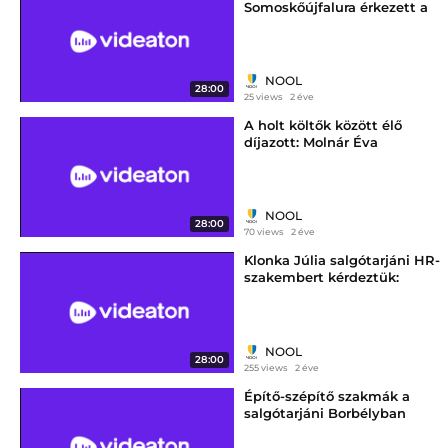
Somoskőújfalura érkezett a
"Krepuska Express"
NOOL
28:00
25 views
2 éve
A holt költők között élő
díjazott: Molnár Éva
NOOL
28:00
70 views
2 éve
Klonka Júlia salgótarjáni HR-
szakembert kérdeztük:
szeretünk-e dolgozni?!
NOOL
28:00
255 views
2 éve
Építő-szépítő szakmák a
salgótarjáni Borbélyban