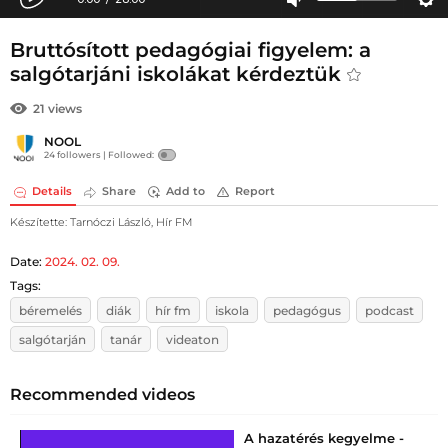
Bruttósított pedagógiai figyelem: a
salgótarjáni iskolákat kérdeztük
21 views
NOOL
24 followers |
Followed:
Details
Share
Add to
Report
Készítette: Tarnóczi László, Hír FM
Date:
2024. 02. 09.
Tags:
béremelés
diák
hír fm
iskola
pedagógus
podcast
salgótarján
tanár
videaton
Recommended videos
A hazatérés kegyelme -