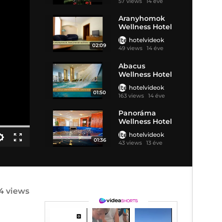
57 views
14 éve
Aranyhomok
Wellness Hotel
****
hotelvideok
02:09
49 views
14 éve
Abacus
Wellness Hotel
****
hotelvideok
01:50
163 views
14 éve
Panoráma
Wellness Hotel
Békéscsaba ***
hotelvideok
01:36
43 views
13 éve
4 views