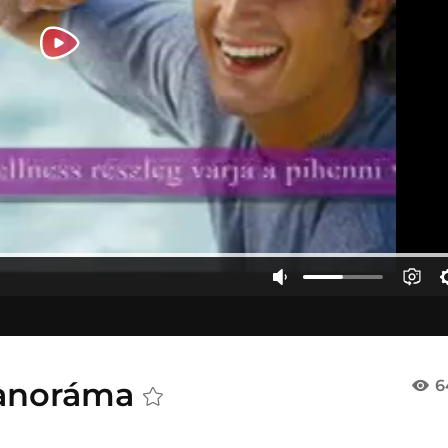
Panoráma
6