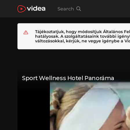
Search
Tájékoztatjuk, hogy módosítjuk Általános Fel
hatályosak. A szolgáltatásaink további igé
változásokkal, kérjük, ne vegye igénybe a Vid