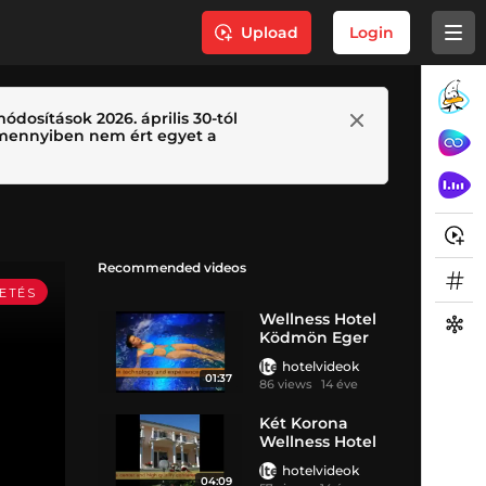
Upload
Login
ódosítások 2026. április 30-tól
 Amennyiben nem ért egyet a
Recommended videos
Wellness Hotel
Ködmön Eger
hotelvideok
01:37
86 views
14 éve
Két Korona
Wellness Hotel
****
hotelvideok
04:09