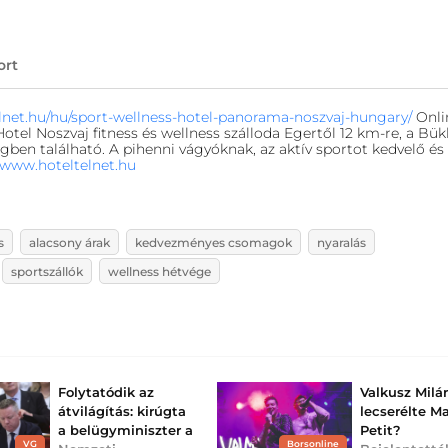
ort
lnet.hu/hu/sport-wellness-hotel-panorama-noszvaj-hungary/
Onli
otel Noszvaj fitness és wellness szálloda Egertől 12 km-re, a Bük
gben található. A pihenni vágyóknak, az aktív sportot kedvelő és
www.hoteltelnet.hu
s
alacsony árak
kedvezményes csomagok
nyaralás
sportszállók
wellness hétvége
Folytatódik az
Valkusz Milá
átvilágítás: kirúgta
lecserélte Ma
a belügyminiszter a
Petit?
VG
Borsonline