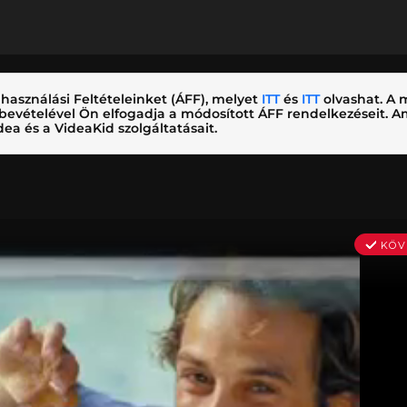
használási Feltételeinket (ÁFF), melyet
ITT
és
ITT
olvashat. A m
nybevételével Ön elfogadja a módosított ÁFF rendelkezéseit.
ea és a VideaKid szolgáltatásait.