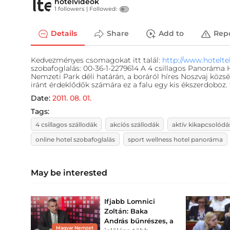
hotelvideok
1 followers |
Followed:
Details
Share
Add to
Rep
Kedvezményes csomagokat itt talál:
http://www.hotelte
szobafoglalás: 00-36-1-2279614 A 4 csillagos Panoráma H
Nemzeti Park déli határán, a boráról híres Noszvaj közsé
iránt érdeklődők számára ez a falu egy kis ékszerdoboz.
Date:
2011. 08. 01.
Tags:
4 csillagos szállodák
akciós szállodák
aktív kikapcsolódá
online hotel szobafoglalás
sport wellness hotel panoráma
May be interested
Ifjabb Lomnici
Zoltán: Baka
András bűnrészes, a
Magyar Nemzet