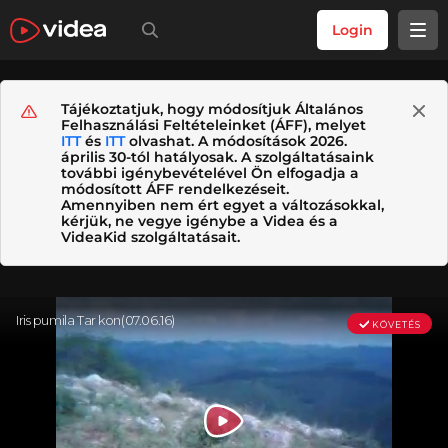
Login
Tájékoztatjuk, hogy módosítjuk Általános
Felhasználási Feltételeinket (ÁFF), melyet
ITT
és
ITT
olvashat. A módosítások 2026.
április 30-tól hatályosak. A szolgáltatásaink
további igénybevételével Ön elfogadja a
módosított ÁFF rendelkezéseit.
Amennyiben nem ért egyet a változásokkal,
kérjük, ne vegye igénybe a Videa és a
VideaKid szolgáltatásait.