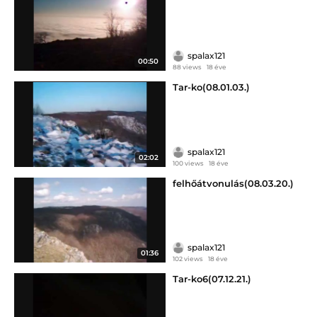
spalax121
00:50
88 views
18 éve
Tar-ko(08.01.03.)
spalax121
02:02
100 views
18 éve
felhőátvonulás(08.03.20.)
spalax121
01:36
102 views
18 éve
Tar-ko6(07.12.21.)