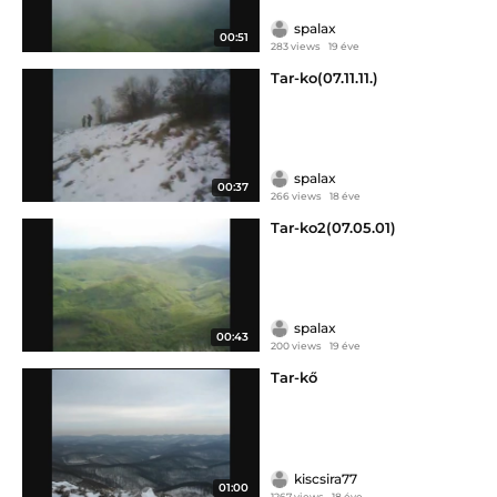
spalax
00:51
283 views
19 éve
Tar-ko(07.11.11.)
spalax
00:37
266 views
18 éve
Tar-ko2(07.05.01)
spalax
00:43
200 views
19 éve
Tar-kő
kiscsira77
01:00
1267 views
18 éve