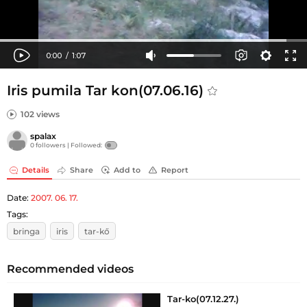
Iris pumila Tar kon(07.06.16)
102 views
spalax
0 followers |
Followed:
Details
Share
Add to
Report
Date:
2007. 06. 17.
Tags:
bringa
iris
tar-kő
Recommended videos
Tar-ko(07.12.27.)