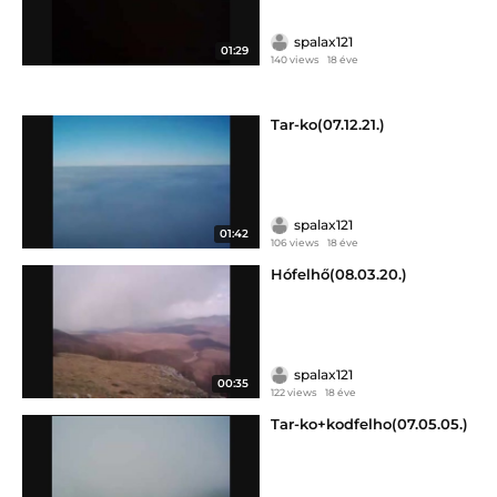
spalax121
01:29
140 views
18 éve
Tar-ko(07.12.21.)
spalax121
01:42
106 views
18 éve
Hófelhő(08.03.20.)
spalax121
00:35
122 views
18 éve
Tar-ko+kodfelho(07.05.05.)