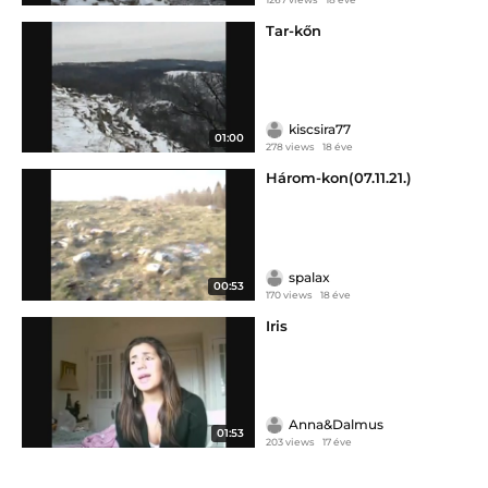
Tar-kőn
kiscsira77
01:00
278 views
18 éve
Három-kon(07.11.21.)
spalax
00:53
170 views
18 éve
Iris
Anna&Dalmus
01:53
203 views
17 éve