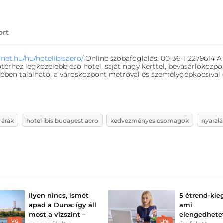
ort
lnet.hu/hu/hotelibisaero/
Online szobafoglalás: 00-36-1-2279614 
őtérhez legközelebb eső hotel, saját nagy kerttel, bevásárlóközpo
edében található, a városközpont metróval és személygépkocsival
 árak
hotel ibis budapest aero
kedvezményes csomagok
nyaralá
Ilyen nincs, ismét
5 étrend-kieg
apad a Duna: így áll
ami
most a vízszint –
elengedhete
VG
Life