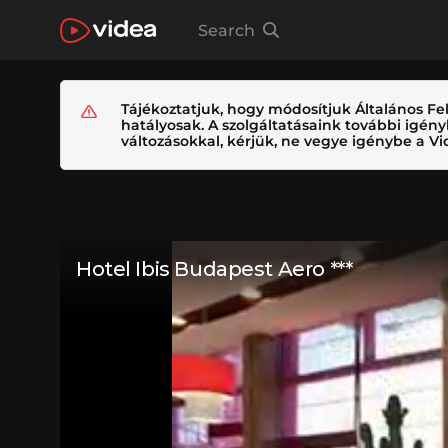
Search
Tájékoztatjuk, hogy módosítjuk Általános Fel
hatályosak. A szolgáltatásaink további igé
változásokkal, kérjük, ne vegye igénybe a Vid