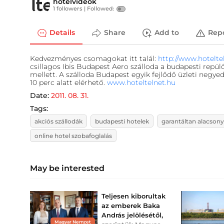
hotelvideok
1 followers |
Followed:
Details
Share
Add to
Rep
Kedvezményes csomagokat itt talál:
http://www.hotelte
csillagos Ibis Budapest Aero szálloda a budapesti repül
mellett. A szálloda Budapest egyik fejlődő üzleti negy
10 perc alatt elérhető.
www.hoteltelnet.hu
Date:
2011. 08. 31.
Tags:
akciós szállodák
budapesti hotelek
garantáltan alacsony
online hotel szobafoglalás
May be interested
Teljesen kiborultak
az emberek Baka
András jelölésétől,
Magyar Nemzet