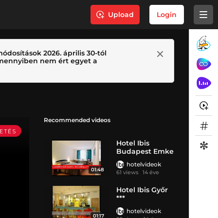
Upload
Login
ódosítások 2026. április 30-tól
 Amennyiben nem ért egyet a
Recommended videos
Hotel Ibis
Budapest Emke
***
hotelvideok
01:48
61 views
14 éve
Hotel Ibis Győr
***
hotelvideok
01:17