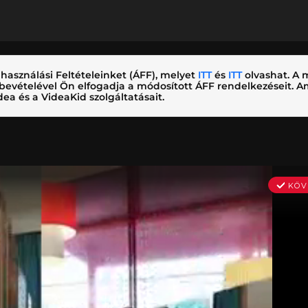
használási Feltételeinket (ÁFF), melyet
ITT
és
ITT
olvashat. A m
nybevételével Ön elfogadja a módosított ÁFF rendelkezéseit.
ea és a VideaKid szolgáltatásait.