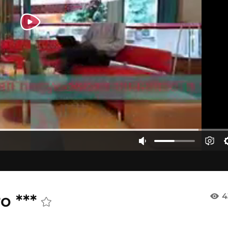
o ***
4