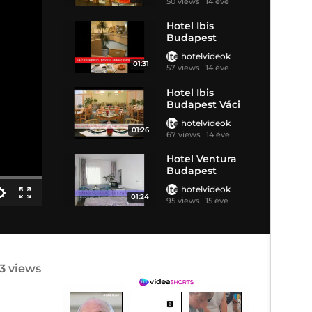
50 views
14 éve
Hotel Ibis
Budapest
Centrum
hotelvideok
01:31
57 views
14 éve
Hotel Ibis
Budapest Váci
út
hotelvideok
01:26
67 views
14 éve
Hotel Ventura
Budapest
hotelvideok
01:24
95 views
15 éve
3 views