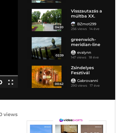
Visszautazás a
múltba XX.
BZmot299
04:20
256 views
14 éve
greenwich-
meridian-line
evalynn
02:39
147 views
18 éve
Zsindelyes
Fesztivál
Gabrovanni
00:42
290 views
17 éve
0 views