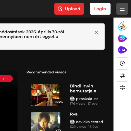
Upload
Login
ódosítások 2026. április 30-tól
 Amennyiben nem ért egyet a
Recommended videos
Bindi Irwin
bemutatja a
rezide
piroskaktusz
02:26
176 views
17 éve
Rya
davidka.centeri
629 views
18 éve
01:01