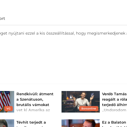
ort
et nyújtani ezzel a kis összeállítással, hogy megismerkedjenek 
Rendkívüli: átment
Veréb Tamás
a Szenátuson,
reagált a ról
brutális vámokat
terjedő álhírr
VG
Borsonline
vet ki Amerika az
„Undorodom 
orosz olajra és
Az énekes-színés
ismét álhír terjed
földgázra – Magy...
Tévhit terjedt a
Ez a Balaton
interneten, misze
feleségével válik.
Washington újabb