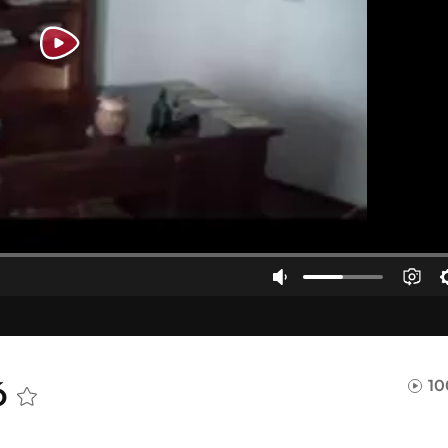
ló
10