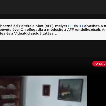
használási Feltételeinket (ÁFF), melyet
ITT
és
ITT
olvashat. A m
nybevételével Ön elfogadja a módosított ÁFF rendelkezéseit.
ea és a VideaKid szolgáltatásait.