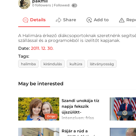
pakmil
0 followers |
Followed:
Details
Share
Add to
Rep
A Halimára érkező diákcsoportoknak szeretnénk segítség
szállással és a programokból is izelítőt kapjanak.
Date:
2011. 12. 30.
Tags:
halimba
kirándulás
kultúra
látványosság
May be interested
Szandi unokája tíz
napja fekszik
újszülött-
Origo
intenzíven: friss
fotó a csöppségről
Vejének is üzent az
Rájár a rúd a
énekesnő.