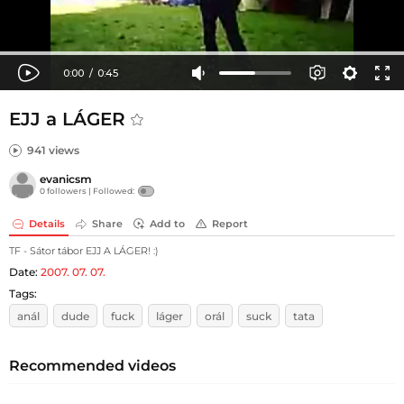
EJJ a LÁGER
941 views
evanicsm
0 followers |
Followed:
Details
Share
Add to
Report
TF - Sátor tábor EJJ A LÁGER! :)
Date:
2007. 07. 07.
Tags:
anál
dude
fuck
láger
orál
suck
tata
Recommended videos