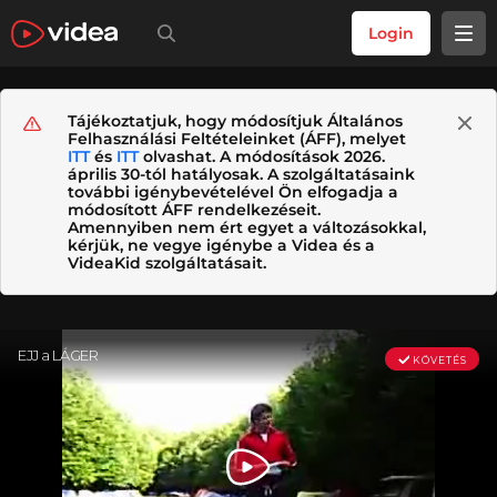
Login
Tájékoztatjuk, hogy módosítjuk Általános
Felhasználási Feltételeinket (ÁFF), melyet
ITT
és
ITT
olvashat. A módosítások 2026.
április 30-tól hatályosak. A szolgáltatásaink
további igénybevételével Ön elfogadja a
módosított ÁFF rendelkezéseit.
Amennyiben nem ért egyet a változásokkal,
kérjük, ne vegye igénybe a Videa és a
VideaKid szolgáltatásait.