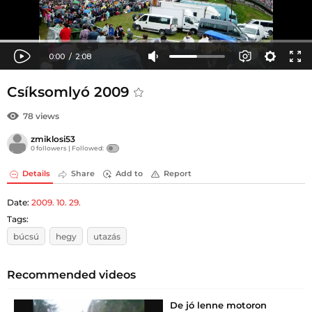
Csíksomlyó 2009
78 views
zmiklosi53
0 followers |
Followed:
Details
Share
Add to
Report
Date:
2009. 10. 29.
Tags:
búcsú
hegy
utazás
Recommended videos
De jó lenne motoron