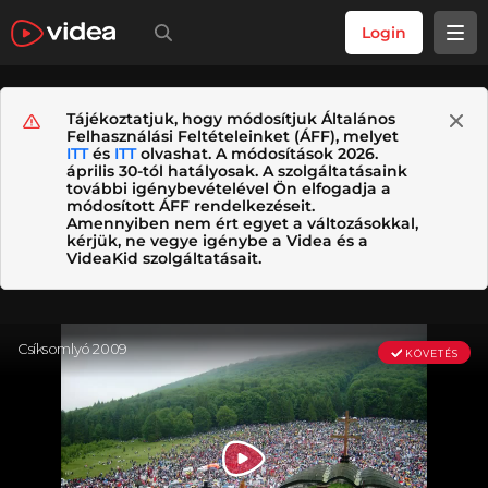
Login
Tájékoztatjuk, hogy módosítjuk Általános
Felhasználási Feltételeinket (ÁFF), melyet
ITT
és
ITT
olvashat. A módosítások 2026.
április 30-tól hatályosak. A szolgáltatásaink
további igénybevételével Ön elfogadja a
módosított ÁFF rendelkezéseit.
Amennyiben nem ért egyet a változásokkal,
kérjük, ne vegye igénybe a Videa és a
VideaKid szolgáltatásait.