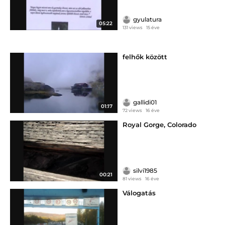
gyulatura
05:22
131 views
15 éve
felhők között
gallidi01
01:17
72 views
16 éve
Royal Gorge, Colorado
silvi1985
00:21
81 views
16 éve
Válogatás