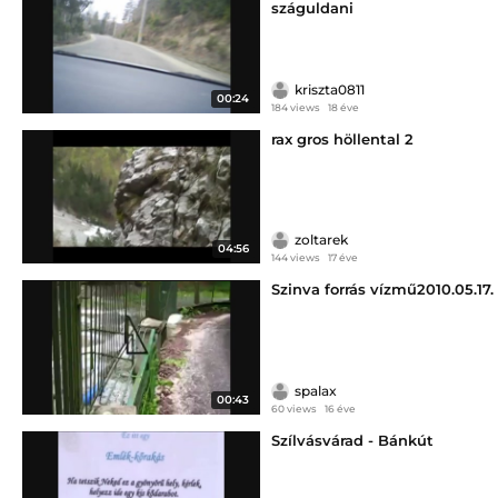
száguldani
kriszta0811
00:24
184 views
18 éve
rax gros höllental 2
zoltarek
04:56
144 views
17 éve
Szinva forrás vízmű2010.05.17.
spalax
00:43
60 views
16 éve
Szílvásvárad - Bánkút