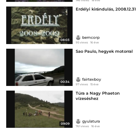
146 views
18 éve
Erdélyi kirándulás, 2008.12.31
bemcorp
08:03
95 views
16 éve
Sao Paulo, hegyek motorral
fairtexboy
00:34
97 views
15 éve
Túra a Nagy Phaeton
vízeséshez
gyulatura
09:09
761 views
16 éve