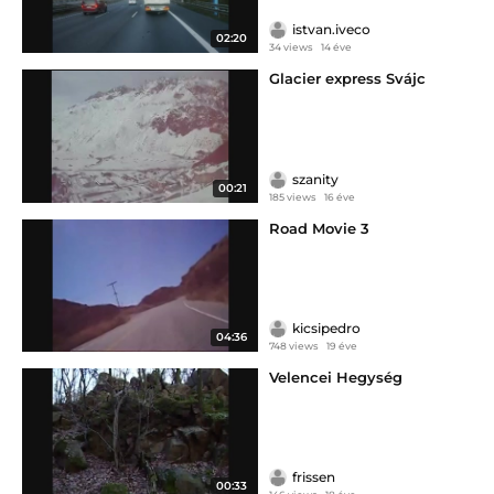
istvan.iveco
02:20
34 views
14 éve
Glacier express Svájc
szanity
00:21
185 views
16 éve
Road Movie 3
kicsipedro
04:36
748 views
19 éve
Velencei Hegység
frissen
00:33