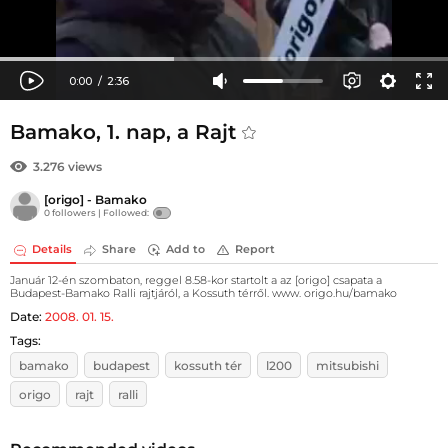
Bamako, 1. nap, a Rajt
3.276 views
[origo] - Bamako
0 followers |
Followed:
Details
Share
Add to
Report
Január 12-én szombaton, reggel 8.58-kor startolt a az [origo] csapata a
Budapest-Bamako Ralli rajtjáról, a Kossuth térről. www. origo.hu/bamako
Date:
2008. 01. 15.
Tags:
bamako
budapest
kossuth tér
l200
mitsubishi
origo
rajt
ralli