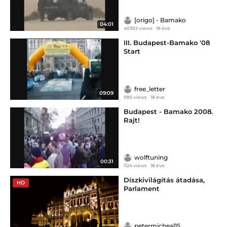
[origo] - Bamako
04:01
40393 views
18 éve
III. Budapest-Bamako '08
Start
free_letter
09:09
985 views
18 éve
Budapest - Bamako 2008.
Rajt!
wolftuning
00:31
1124 views
18 éve
Díszkivilágítás átadása,
HD
Parlament
petermicheal15