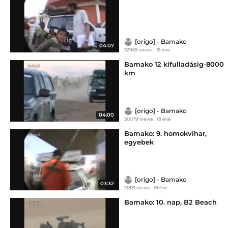
[origo] - Bamako
04:07
32959 views
18 éve
Bamako 12 kifulladásig-8000
km
[origo] - Bamako
04:00
30079 views
18 éve
Bamako: 9. homokvihar,
egyebek
[origo] - Bamako
03:32
21831 views
18 éve
Bamako: 10. nap, B2 Beach