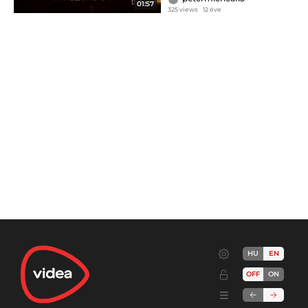
01:57
325 views
12 éve
HU
EN
OFF
ON