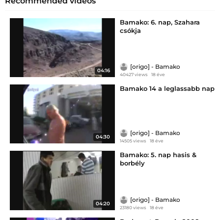
Recommended videos
Bamako: 6. nap, Szahara
csókja
[origo] - Bamako
04:16
40427 views
18 éve
Bamako 14 a leglassabb nap
[origo] - Bamako
04:30
14505 views
18 éve
Bamako: 5. nap hasis &
borbély
[origo] - Bamako
04:20
23180 views
18 éve