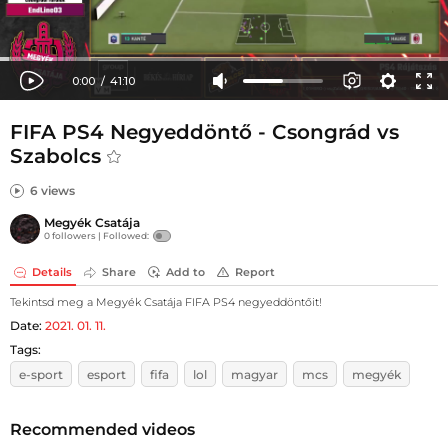
FIFA PS4 Negyeddöntő - Csongrád vs
Szabolcs
6 views
Megyék Csatája
0 followers |
Followed:
Details
Share
Add to
Report
Tekintsd meg a Megyék Csatája FIFA PS4 negyeddöntőit!
Date:
2021. 01. 11.
Tags:
e-sport
esport
fifa
lol
magyar
mcs
megyék
Recommended videos