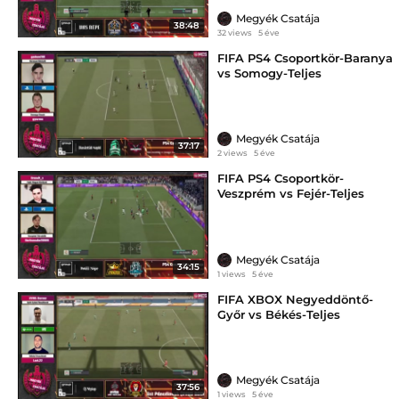
Megyék Csatája
38:48
32 views
5 éve
FIFA PS4 Csoportkör-Baranya
vs Somogy-Teljes
Megyék Csatája
37:17
2 views
5 éve
FIFA PS4 Csoportkör-
Veszprém vs Fejér-Teljes
Megyék Csatája
34:15
1 views
5 éve
FIFA XBOX Negyeddöntő-
Győr vs Békés-Teljes
Megyék Csatája
37:56
1 views
5 éve