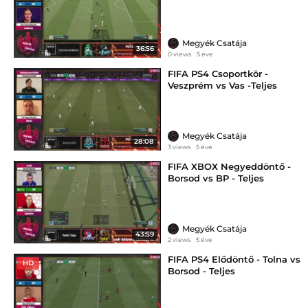
Megyék Csatája
36:56
0 views
5 éve
FIFA PS4 Csoportkör -
Veszprém vs Vas -Teljes
Megyék Csatája
28:08
3 views
5 éve
FIFA XBOX Negyeddöntő -
Borsod vs BP - Teljes
Megyék Csatája
43:59
2 views
5 éve
FIFA PS4 Elődöntő - Tolna vs
HD
Borsod - Teljes