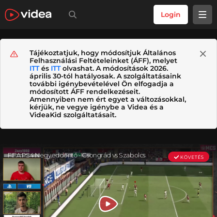
Login
Tájékoztatjuk, hogy módosítjuk Általános
Felhasználási Feltételeinket (ÁFF), melyet
ITT
és
ITT
olvashat. A módosítások 2026.
április 30-tól hatályosak. A szolgáltatásaink
további igénybevételével Ön elfogadja a
módosított ÁFF rendelkezéseit.
Amennyiben nem ért egyet a változásokkal,
kérjük, ne vegye igénybe a Videa és a
VideaKid szolgáltatásait.