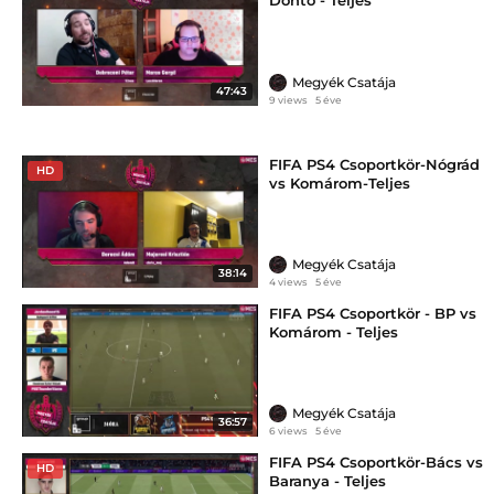
Döntő - Teljes
Megyék Csatája
47:43
9 views
5 éve
FIFA PS4 Csoportkör-Nógrád
HD
vs Komárom-Teljes
Megyék Csatája
38:14
4 views
5 éve
FIFA PS4 Csoportkör - BP vs
Komárom - Teljes
Megyék Csatája
36:57
6 views
5 éve
FIFA PS4 Csoportkör-Bács vs
HD
Baranya - Teljes