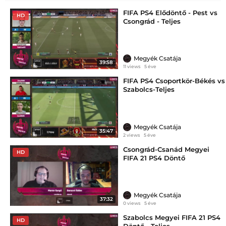
FIFA PS4 Elődöntő - Pest vs
HD
Csongrád - Teljes
Megyék Csatája
39:58
11 views
5 éve
FIFA PS4 Csoportkör-Békés vs
Szabolcs-Teljes
Megyék Csatája
35:47
2 views
5 éve
Csongrád-Csanád Megyei
HD
FIFA 21 PS4 Döntő
Megyék Csatája
37:32
0 views
5 éve
Szabolcs Megyei FIFA 21 PS4
HD