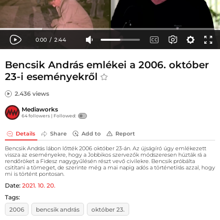
Bencsik András emlékei a 2006. október
23-i eseményekről
2.436 views
Mediaworks
64 followers |
Followed:
Details
Share
Add to
Report
Bencsik András lábon lőtték 2006 október 23-án. Az újságíró úgy emlékezett
vissza az eseményekre, hogy a Jobbikos szervezők módszeresen húzták rá a
rendőröket a Fidesz nagygyűlésén részt vevő civilekre. Bencsik próbálta
csitítani a tömeget, de szerinte még a mai napig adós a történetírás azzal, hogy
mi is történt pontosan.
Date:
2021. 10. 20.
Tags:
2006
bencsik andrás
október 23.