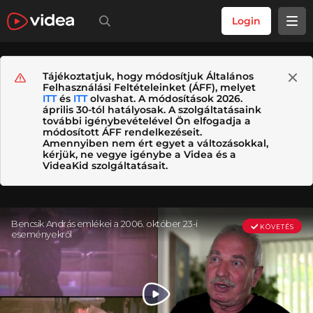
Login
Tájékoztatjuk, hogy módosítjuk Általános
Felhasználási Feltételeinket (ÁFF), melyet
ITT
és
ITT
olvashat. A módosítások 2026.
április 30-tól hatályosak. A szolgáltatásaink
további igénybevételével Ön elfogadja a
módosított ÁFF rendelkezéseit.
Amennyiben nem ért egyet a változásokkal,
kérjük, ne vegye igénybe a Videa és a
VideaKid szolgáltatásait.