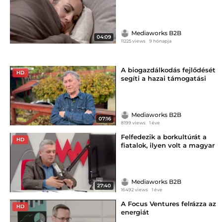
tényezőn múlik
Mediaworks B2B
04:09
11225 views
9 hónapja
A biogazdálkodás fejlődését
HD
segíti a hazai támogatási
rendszer
Mediaworks B2B
07:16
8199 views
1 éve
Felfedezik a borkultúrát a
HD
fiatalok, ilyen volt a magyar
bor éve (x)
Mediaworks B2B
27:40
16492 views
1 éve
A Focus Ventures felrázza az
HD
energiát