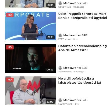
Mediaworks B2B
25:14
17563 views
10 hónapja
Üzleti reggelit tartott az MBH
HD
Bank a középvállalati ügyfelei
számára
Mediaworks B2B
02:21
27355 views
1 éve
Határtalan adrenalindömping
HD
Ana de Armasszal:
Megérkezett a Balerina a
CANAL+ kínálatába
Mediaworks B2B
00:43
30903 views
6 hónapja
Ne a díj befolyásolja a
HD
lakásbiztosítás típusát! (x)
Mediaworks B2B
33:00
69207 views
1 éve