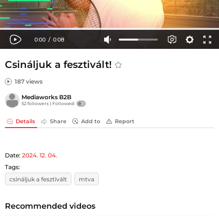
Csináljuk a fesztivált!
187 views
Mediaworks B2B
52 followers |
Followed:
Details
Share
Add to
Report
Date:
2024. 12. 04.
Tags:
csináljuk a fesztivált
mtva
Recommended videos