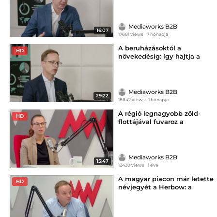
Mediaworks B2B
16:07
17681 views
7 hónapja
A beruházásoktól a
HD
növekedésig: így hajtja a
magyar gazdaságot a
Széchenyi Kártya Program
Mediaworks B2B
29:22
18642 views
1 hónapja
A régió legnagyobb zöld-
HD
flottájával fuvaroz a
Waberer's
Mediaworks B2B
15:47
12430 views
1 éve
A magyar piacon már letette
HD
névjegyét a Herbow: a
nemzetközi terjeszkedés
következik (x)