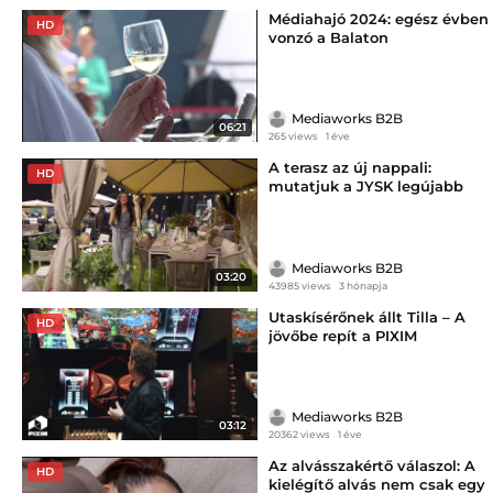
Médiahajó 2024: egész évben
HD
vonzó a Balaton
Mediaworks B2B
06:21
265 views
1 éve
A terasz az új nappali:
HD
mutatjuk a JYSK legújabb
kerti bútor trendjeit
Mediaworks B2B
03:20
43985 views
3 hónapja
Utaskísérőnek állt Tilla – A
HD
jövőbe repít a PIXIM
Mediaworks B2B
03:12
20362 views
1 éve
Az alvásszakértő válaszol: A
HD
kielégítő alvás nem csak egy