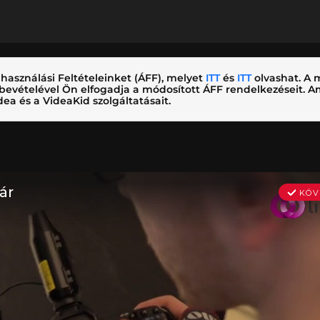
használási Feltételeinket (ÁFF), melyet
ITT
és
ITT
olvashat. A m
nybevételével Ön elfogadja a módosított ÁFF rendelkezéseit.
ea és a VideaKid szolgáltatásait.