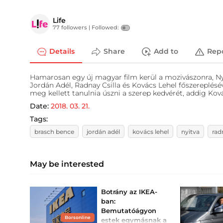
Life
77 followers |
Followed:
Details
Share
Add to
Rep
Hamarosan egy új magyar film kerül a mozivászonra, Nyi
Jordán Adél, Radnay Csilla és Kovács Lehel főszereplésév
meg kellett tanulnia úszni a szerep kedvérét, addig Kov
Date:
2018. 03. 21.
Tags:
brasch bence
jordán adél
kovács lehel
nyitva
rad
May be interested
Botrány az IKEA-
ban:
Bemutatóágyon
Borsonline
estek egymásnak a