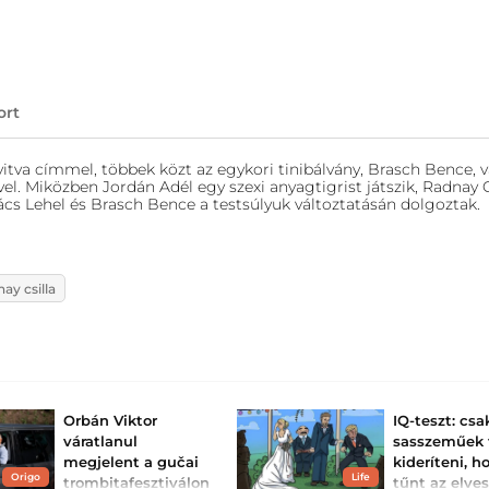
ort
tva címmel, többek közt az egykori tinibálvány, Brasch Bence, 
el. Miközben Jordán Adél egy szexi anyagtigrist játszik, Radnay 
ács Lehel és Brasch Bence a testsúlyuk változtatásán dolgoztak.
nay csilla
Orbán Viktor
IQ-teszt: csa
váratlanul
sasszeműek 
megjelent a gučai
kideríteni, h
Origo
Life
trombitafesztiválon
tűnt az elve