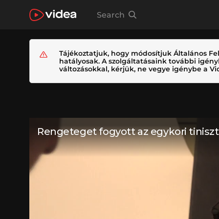
Search
Tájékoztatjuk, hogy módosítjuk Általános Fel
hatályosak. A szolgáltatásaink további igé
változásokkal, kérjük, ne vegye igénybe a Vid