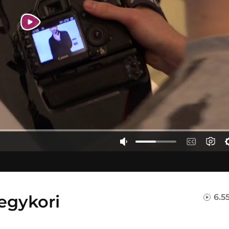
egykori
6.5