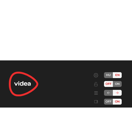
HU
EN
OFF
ON
OFF
ON
Terms
Advertise!
Cookies
Privacy
Developers
Send feedback
Complaint handling
About
DSA