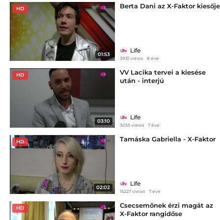
Berta Dani az X-Faktor kiesője
HD
Life
01:53
3931 views
8 éve
VV Lacika tervei a kiesése
HD
után - interjú
Life
03:10
3055 views
7 éve
Tamáska Gabriella - X-Faktor
HD
Life
02:02
15227 views
7 éve
Csecsemőnek érzi magát az
HD
X-Faktor rangidőse