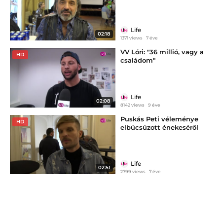
Life
02:18
1371 views
7 éve
VV Lóri: "36 millió, vagy a
HD
családom"
Life
02:08
8142 views
9 éve
Puskás Peti véleménye
HD
elbúcsúzott énekeséről
Life
02:51
2799 views
7 éve