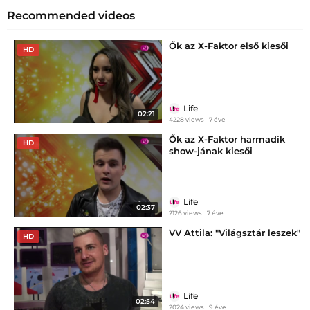
Recommended videos
Ők az X-Faktor első kiesői
HD
Life
02:21
4228 views
7 éve
Ők az X-Faktor harmadik
HD
show-jának kiesői
Life
02:37
2126 views
7 éve
VV Attila: "Világsztár leszek"
HD
Life
02:54
2024 views
9 éve