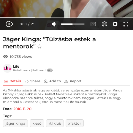
Jáger Kinga: "Túlzásba estek a
mentorok"
10.735 views
Life
84 followers |
Followed:
Details
Share
Add to
Report
Az X-Faktor adásának leggyengébb versenyzője ezen a héten Jáger Kinga
bizonyult, legalább is neki kellett távoznia elsőként a mezőnyből. Kinga
elmondta, szerinte túlzás, hogy a mentorok hamissággal illették. De hogy
miért örül a kiesésének, erről is mesélt a Life.hu-nak.
Date:
2016. 11. 20.
Tags:
jáger kinga
kieső
rtl klub
xfaktor