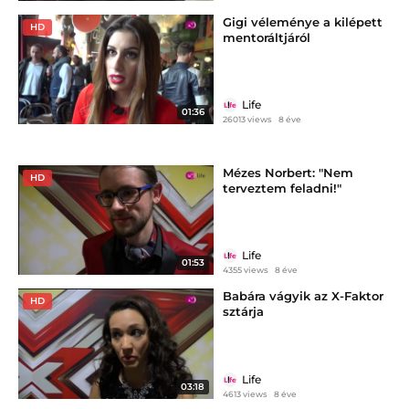
Gigi véleménye a kilépett
HD
mentoráltjáról
Life
01:36
26013 views
8 éve
Mézes Norbert: "Nem
HD
terveztem feladni!"
Life
01:53
4355 views
8 éve
Babára vágyik az X-Faktor
HD
sztárja
Life
03:18
4613 views
8 éve