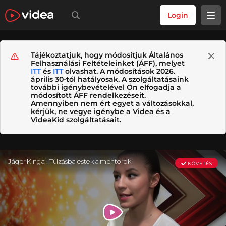
Login
Tájékoztatjuk, hogy módosítjuk Általános
Felhasználási Feltételeinket (ÁFF), melyet
ITT
és
ITT
olvashat. A módosítások 2026.
április 30-tól hatályosak. A szolgáltatásaink
további igénybevételével Ön elfogadja a
módosított ÁFF rendelkezéseit.
Amennyiben nem ért egyet a változásokkal,
kérjük, ne vegye igénybe a Videa és a
VideaKid szolgáltatásait.