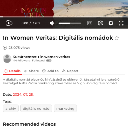
In Women Veritas: Digitális nomádok
23.075 views
Kultúrnemzet
●
in women veritas
144 followers |
Followed:
Details
Share
Add to
Report
A digitális nomád életmód kihívásairól és előnyeiről, társadalmi jelenségéről
beszélget Raffa Zsófia marketing szakember és Vigh Bori digitális nomád.
Date:
2024. 07. 25.
Tags:
archiv
digitális nomád
marketing
Recommended videos