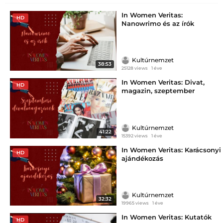
In Women Veritas:
HD
Nanowrimo és az írók
Kultúrnemzet
38:53
25128 views
1 éve
In Women Veritas: Divat,
HD
magazin, szeptember
Kultúrnemzet
41:22
15392 views
1 éve
In Women Veritas: Karácsonyi
HD
ajándékozás
Kultúrnemzet
32:32
19965 views
1 éve
In Women Veritas: Kutatók
HD