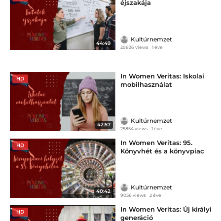
éjszakája
Kultúrnemzet
44:49
29836 views
1 éve
In Women Veritas: Iskolai
HD
mobilhasználat
Kultúrnemzet
42:57
25854 views
1 éve
In Women Veritas: 95.
HD
Könyvhét és a könyvpiac
Kultúrnemzet
40:42
9056 views
2 éve
In Women Veritas: Új királyi
HD
generáció