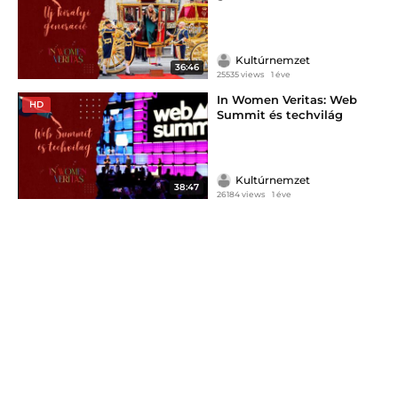
Kultúrnemzet
36:46
25535 views
1 éve
In Women Veritas: Web
HD
Summit és techvilág
Kultúrnemzet
38:47
26184 views
1 éve