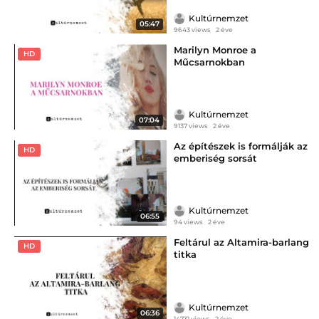
Kultúrnemzet
05:47
9643 views
2 éve
Marilyn Monroe a
HD
Műcsarnokban
Kultúrnemzet
07:04
9137 views
2 éve
Az építészek is formálják az
HD
emberiség sorsát
Kultúrnemzet
06:55
94 views
2 éve
Feltárul az Altamira-barlang
HD
titka
Kultúrnemzet
06:36
14731 views
2 éve