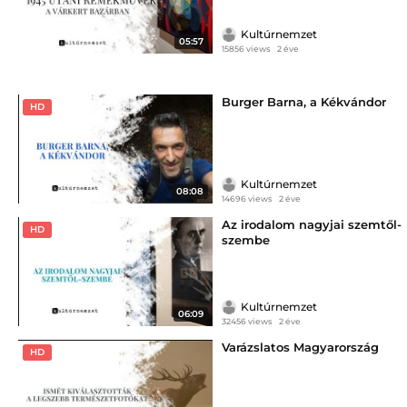
Kultúrnemzet
05:57
15856 views
2 éve
Burger Barna, a Kékvándor
HD
Kultúrnemzet
08:08
14696 views
2 éve
Az irodalom nagyjai szemtől-
HD
szembe
Kultúrnemzet
06:09
32456 views
2 éve
Varázslatos Magyarország
HD