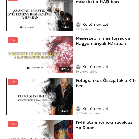
műveket a HAB-ban
Kultúrnemzet
05:04
10670 views
2 éve
Meseszép hímes tojások a
HD
Hagyományok Házában
Kultúrnemzet
07:02
39 views
2 éve
Fotografikus Összjáték a K11-
HD
ben
Kultúrnemzet
03:58
10413 views
2 éve
1945 utáni remekművek az
HD
Ybl6-ban