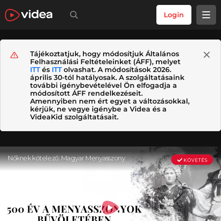
Login
Tájékoztatjuk, hogy módosítjuk Általános
Felhasználási Feltételeinket (ÁFF), melyet
ITT
és
ITT
olvashat. A módosítások 2026.
április 30-tól hatályosak. A szolgáltatásaink
további igénybevételével Ön elfogadja a
módosított ÁFF rendelkezéseit.
Amennyiben nem ért egyet a változásokkal,
kérjük, ne vegye igénybe a Videa és a
VideaKid szolgáltatásait.