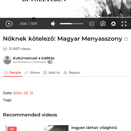
Nőknek kötelező: Magyar Menyasszony
21.897 views
Kultúrnemzet
●
kiállítás
144 followers |
Followed:
Details
Share
Add to
Report
Date:
2024. 02. 12.
Tags:
Recommended videos
Ingyen láthat világhírű
HD