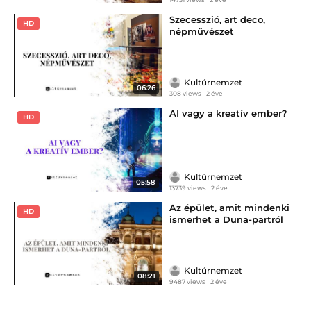
Szecesszió, art deco,
HD
népművészet
Kultúrnemzet
06:26
308 views
2 éve
AI vagy a kreatív ember?
HD
Kultúrnemzet
05:58
13739 views
2 éve
Az épület, amit mindenki
HD
ismerhet a Duna-partról
Kultúrnemzet
08:21
9487 views
2 éve