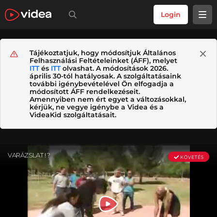
Login
Tájékoztatjuk, hogy módosítjuk Általános
Felhasználási Feltételeinket (ÁFF), melyet
ITT
és
ITT
olvashat. A módosítások 2026.
április 30-tól hatályosak. A szolgáltatásaink
további igénybevételével Ön elfogadja a
módosított ÁFF rendelkezéseit.
Amennyiben nem ért egyet a változásokkal,
kérjük, ne vegye igénybe a Videa és a
VideaKid szolgáltatásait.