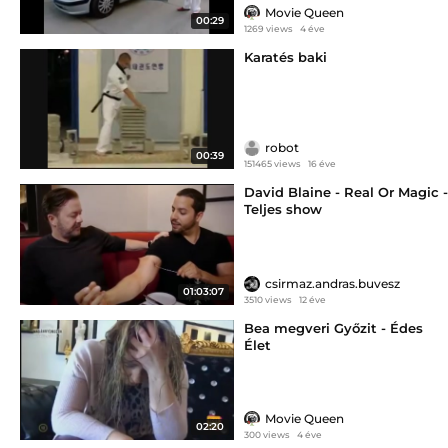
Movie Queen
00:29
1269 views
4 éve
Karatés baki
robot
00:39
151465 views
16 éve
David Blaine - Real Or Magic -
Teljes show
csirmaz.andras.buvesz
01:03:07
3510 views
12 éve
Bea megveri Győzit - Édes
Élet
Movie Queen
02:20
300 views
4 éve