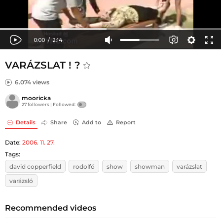
VARÁZSLAT ! ?
6.074 views
mooricka
27 followers |
Followed:
Details
Share
Add to
Report
Date:
2006. 11. 27.
Tags:
david copperfield
rodolfó
show
showman
varázslat
varázsló
Recommended videos