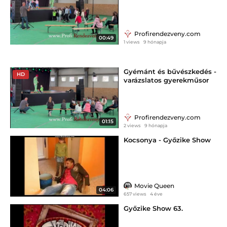
fesztiválra gyereknapra -
gyémántokkal
Profirendezveny.com
00:49
1 views
9 hónapja
Gyémánt és bűvészkedés -
HD
varázslatos gyerekműsor
fesztiválra gyereknapra
óvodáknak iskoláknak
Profirendezveny.com
01:15
2 views
9 hónapja
Kocsonya - Győzike Show
Movie Queen
04:06
657 views
4 éve
Győzike Show 63.