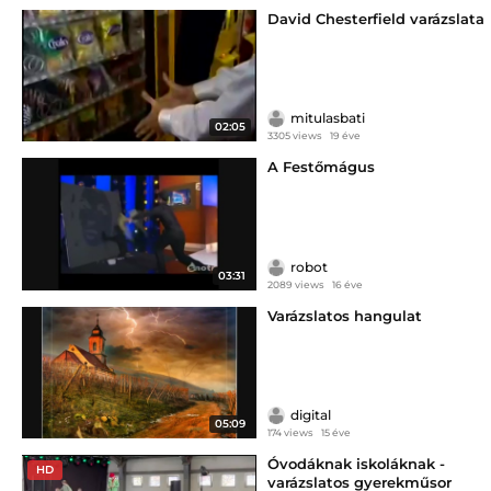
David Chesterfield varázslata
mitulasbati
02:05
3305 views
19 éve
A Festőmágus
robot
03:31
2089 views
16 éve
Varázslatos hangulat
digital
05:09
174 views
15 éve
Óvodáknak iskoláknak -
HD
varázslatos gyerekműsor