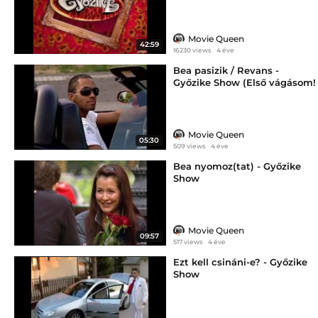
Movie Queen
42:59
16230 views
4 éve
Bea pasizik / Revans -
Győzike Show (Első vágásom!
:)
Movie Queen
05:30
509 views
4 éve
Bea nyomoz(tat) - Győzike
Show
Movie Queen
09:57
517 views
4 éve
Ezt kell csináni-e? - Győzike
Show