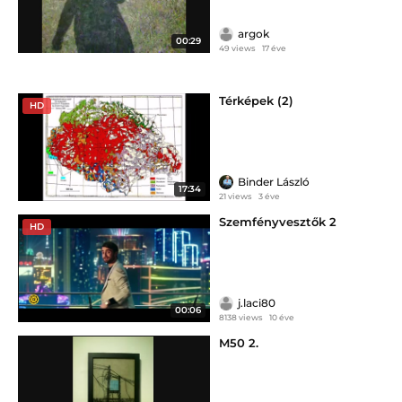
argok
00:29
49 views
17 éve
Térképek (2)
HD
Binder László
17:34
21 views
3 éve
Szemfényvesztők 2
HD
j.laci80
00:06
8138 views
10 éve
M50 2.