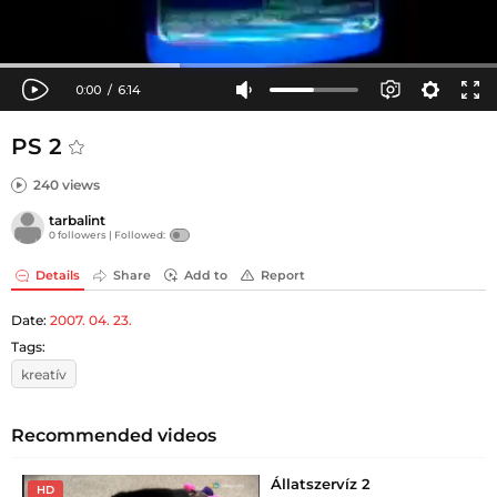
PS 2
240 views
tarbalint
0 followers |
Followed:
Details
Share
Add to
Report
Date:
2007. 04. 23.
Tags:
kreatív
Recommended videos
Állatszervíz 2
HD