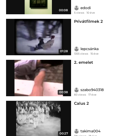
edodi
00:08
5 views
10 éve
Privátfilmek 2
lepcsánka
01:28
1355 views
15 éve
2. emelet
szabo940318
00:38
83 views
17 éve
Calus 2
takima004
00:27
118 views
18 éve