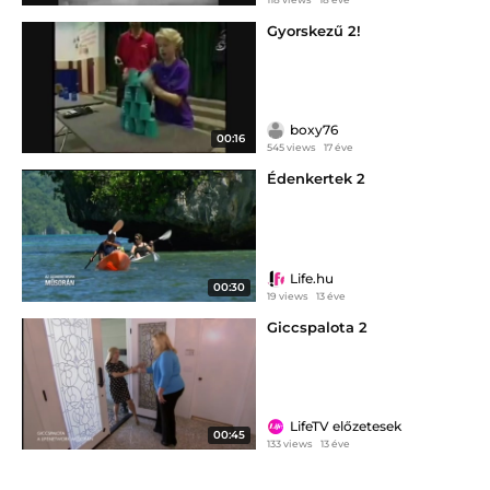
Gyorskezű 2!
boxy76
00:16
545 views
17 éve
Édenkertek 2
Life.hu
00:30
19 views
13 éve
Giccspalota 2
LifeTV előzetesek
00:45
133 views
13 éve