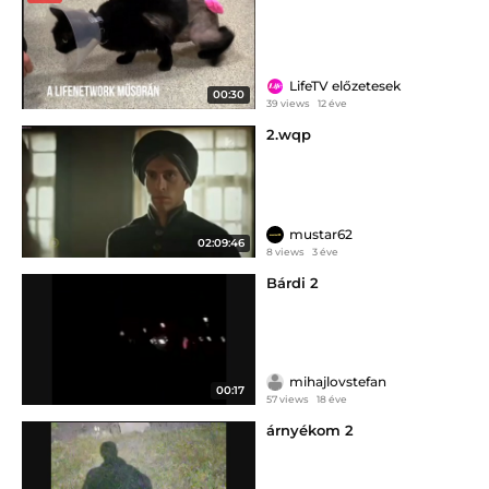
LifeTV előzetesek
00:30
39 views
12 éve
2.wqp
mustar62
02:09:46
8 views
3 éve
Bárdi 2
mihajlovstefan
00:17
57 views
18 éve
árnyékom 2