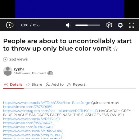
People are about to uncontrollably start
to throw up only blue color vomit
262 views
zyphr
0 followers |
Followed:
Details
Share
Add to
Report
https://www.veto.social/v/TTeMG34c/Not_Blue.Jorge
Quintanero.mp4
https://vimeo.com/787319689
https://www.instagram.com/not__blueman/ROTHSCHILD
HAGGADAH GREY
BLUE PLAGUE BANDAGES FACES NASH THE SLASH GENESIS OWUSU
https://www.veto.social/v/PfIT7ScT/
https://vimeo.com/853714647
https://vimeo.com/498623403
https://www.veto.social/v/TfaVwUeI/
https://www.veto.social/v/dqJ3Cn0E/