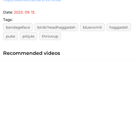
https://www.veto.social/v/r9vYNf9b/
Date:
2023. 09. 13.
Tags:
bandageface
birds'headhaggadah
bluevomit
haggadah
puke
pólyás
throwup
Recommended videos