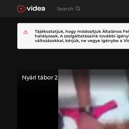
Search
Tájékoztatjuk, hogy módosítjuk Általános Fel
hatályosak. A szolgáltatásaink további igé
változásokkal, kérjük, ne vegye igénybe a Vid