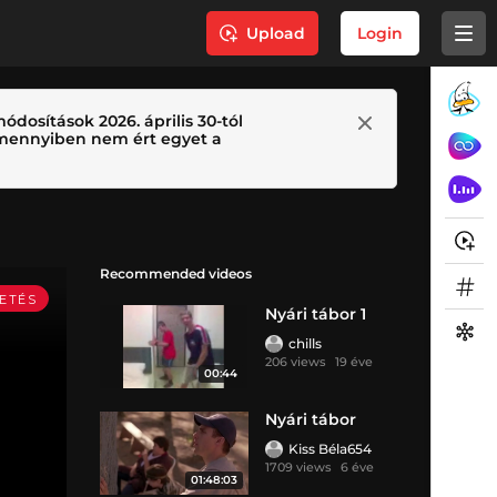
Upload
Login
ódosítások 2026. április 30-tól
 Amennyiben nem ért egyet a
Recommended videos
Nyári tábor 1
chills
206 views
19 éve
00:44
Nyári tábor
Kiss Béla654
1709 views
6 éve
01:48:03