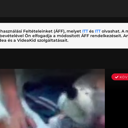
használási Feltételeinket (ÁFF), melyet
ITT
és
ITT
olvashat. A m
nybevételével Ön elfogadja a módosított ÁFF rendelkezéseit.
ea és a VideaKid szolgáltatásait.