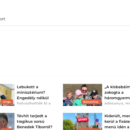
ort
Lebukott a
„A kisbabáim
minisztérium?
zokogta a
Engedély nélkül
háromgyerm
Origo
Borsonline
helyezhették ki a
édesanya, m
táblát az épület
kiderült, hog
falára
rejtélyes tér
Tévhit terjedt a
Kiderült, me
gyóg...
A minisztérium nem
tragikus sorsú
kerül a fixára
tudta igazolni, hogy
Sokkoló diagnózi
Benedek Tiborról?
menü idén a
szabályosan helyezték ki a
egy 36 éves Chesh