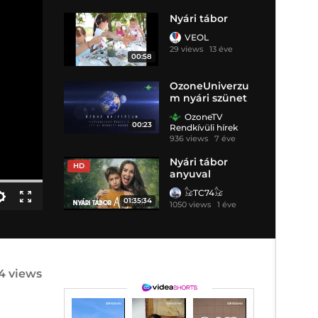
Nyári tábor
VEOL
29 views
13 éve
00:58
OzoneUniverzu
m nyári szünet
OzoneTV
00:23
Rendkívüli hírek
936 views
7 éve
Nyári tábor
HD
anyuval
𓃠TC74𓃠
01:35:34
1050 views
1 éve
4 views