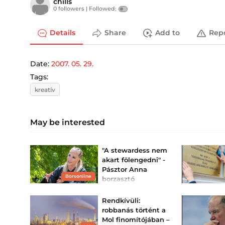
chills
0 followers |
Followed:
Details
Share
Add to
Rep
Date:
2007. 05. 29.
Tags:
kreatív
May be interested
"A stewardess nem
akart fölengedni" -
Pásztor Anna
Borsonline
borzasztó
helyzetbe került a
repülőn
Rendkívüli:
Gyerekkel utazni sosem
robbanás történt a
egyszerű, pláne
Mol finomítójában –
repülőgépen.