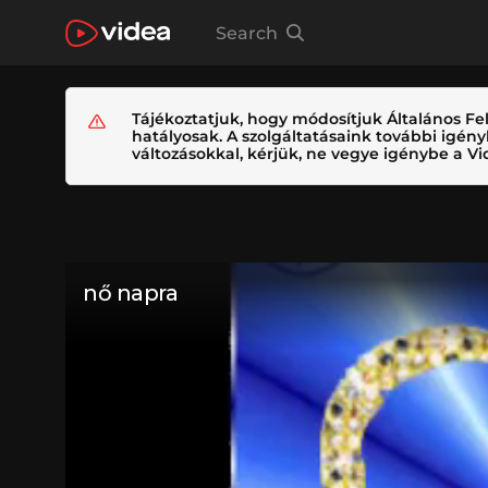
Search
Tájékoztatjuk, hogy módosítjuk Általános Fel
hatályosak. A szolgáltatásaink további igé
változásokkal, kérjük, ne vegye igénybe a Vid