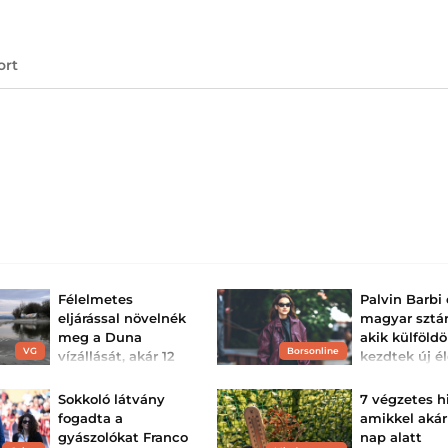
ort
Félelmetes
Palvin Barbi
eljárással növelnék
magyar sztár
meg a Duna
akik külföld
VG
Borsonline
vízállását, akár 12
kezdtek új é
centimétert is
Egyre több magy
híresség dönt úg
jelenthet hirtelen:
Sokkoló látvány
7 végzetes h
másik országban
ma ...
életet.
fogadta a
amikkel akár
Kritikus nap előtt áll a
gyászolókat Franco
nap alatt
román energiarendszer.