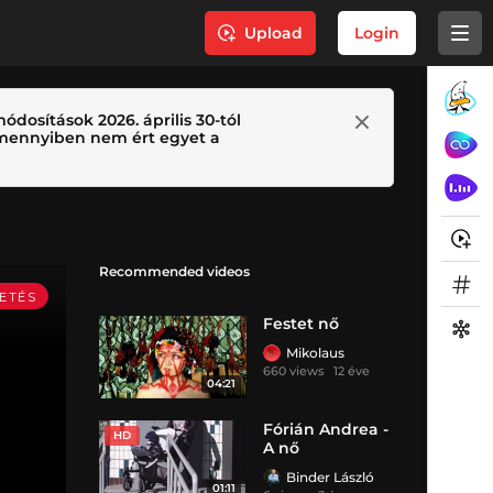
Upload
Login
ódosítások 2026. április 30-tól
 Amennyiben nem ért egyet a
Recommended videos
Festet nő
Mikolaus
660 views
12 éve
04:21
Fórián Andrea -
HD
A nő
Binder László
01:11