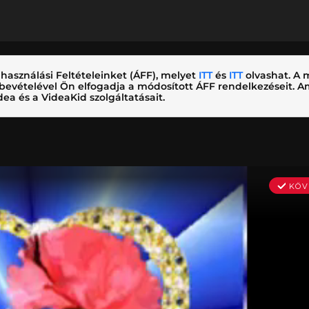
használási Feltételeinket (ÁFF), melyet
ITT
és
ITT
olvashat. A m
nybevételével Ön elfogadja a módosított ÁFF rendelkezéseit.
ea és a VideaKid szolgáltatásait.